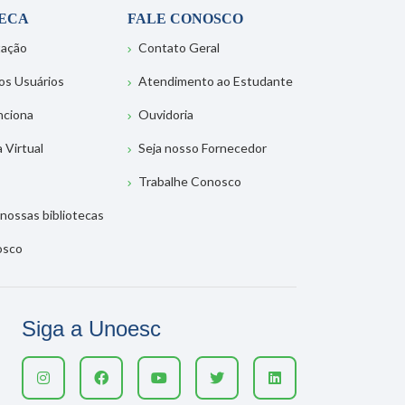
TECA
FALE CONOSCO
tação
Contato Geral
os Usuários
Atendimento ao Estudante
nciona
Ouvidoria
a Virtual
Seja nosso Fornecedor
Trabalhe Conosco
nossas bibliotecas
osco
Siga a Unoesc