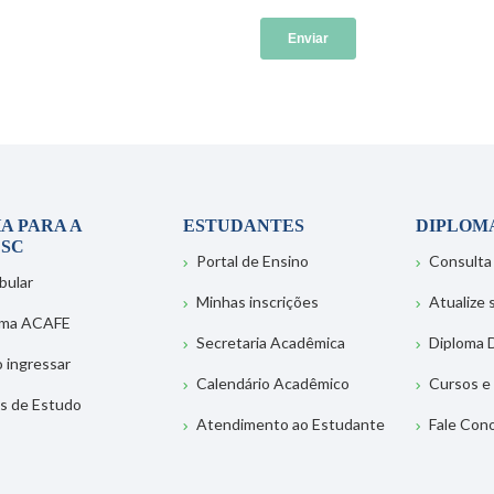
A PARA A
ESTUDANTES
DIPLOM
SC
Portal de Ensino
Consulta
bular
Minhas inscrições
Atualize
ema ACAFE
Secretaria Acadêmica
Diploma D
 ingressar
Calendário Acadêmico
Cursos e
s de Estudo
Atendimento ao Estudante
Fale Con