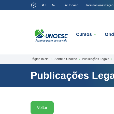
A+
A-
A Unoesc
Internacionalização
Cursos
Ond
Página Inicial
Sobre a Unoesc
Publicações Legais
Publicações Lega
Voltar