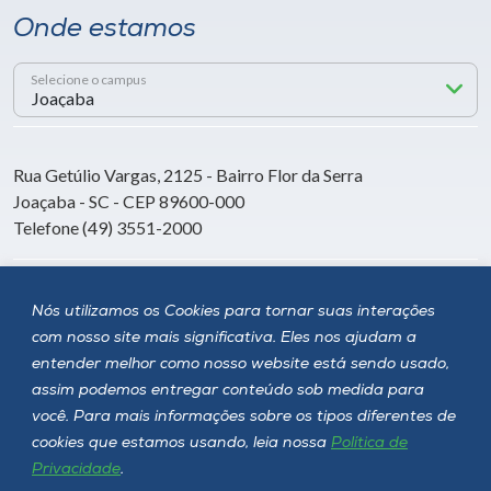
Onde estamos
Selecione o campus
Rua Getúlio Vargas, 2125 - Bairro Flor da Serra
Joaçaba - SC - CEP 89600-000
Telefone (49) 3551-2000
Siga a Unoesc
Nós utilizamos os Cookies para tornar suas interações
com nosso site mais significativa. Eles nos ajudam a
entender melhor como nosso website está sendo usado,
assim podemos entregar conteúdo sob medida para
você. Para mais informações sobre os tipos diferentes de
cookies que estamos usando, leia nossa
Política de
Privacidade
.