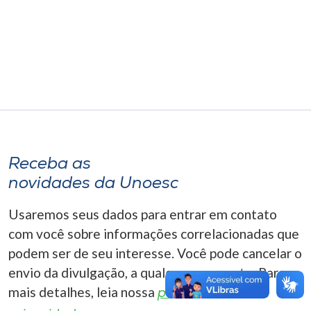
Museu
Unoesc
Store
Selecione
o idioma
Receba as
novidades da Unoesc
A+
Usaremos seus dados para entrar em contato
A-
com você sobre informações correlacionadas que
podem ser de seu interesse. Você pode cancelar o
envio da divulgação, a qualquer momento. Para
mais detalhes, leia nossa
política de