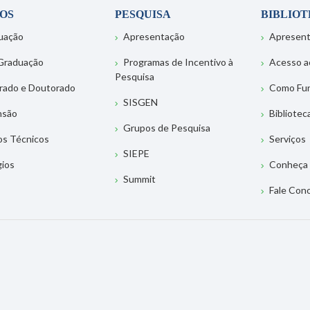
OS
PESQUISA
BIBLIO
uação
Apresentação
Apresen
Graduação
Programas de Incentivo à
Acesso a
Pesquisa
rado e Doutorado
Como Fu
SISGEN
nsão
Bibliotec
Grupos de Pesquisa
os Técnicos
Serviços
SIEPE
gios
Conheça 
Summit
Fale Con