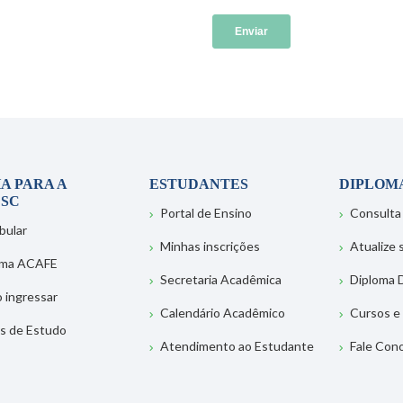
A PARA A
ESTUDANTES
DIPLOM
SC
Portal de Ensino
Consulta
bular
Minhas inscrições
Atualize
ema ACAFE
Secretaria Acadêmica
Diploma D
 ingressar
Calendário Acadêmico
Cursos e
s de Estudo
Atendimento ao Estudante
Fale Con