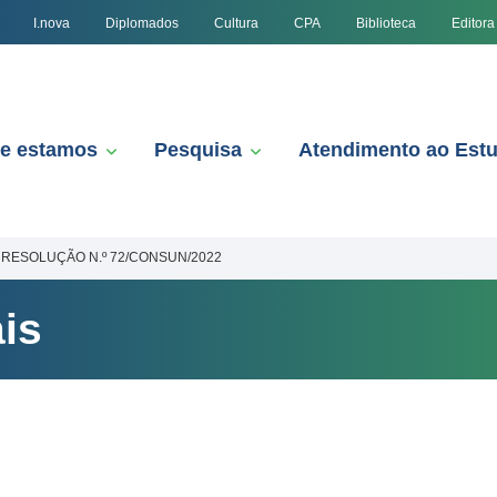
I.nova
Diplomados
Cultura
CPA
Biblioteca
Editora
e estamos
Pesquisa
Atendimento ao Est
RESOLUÇÃO N.º 72/CONSUN/2022
is