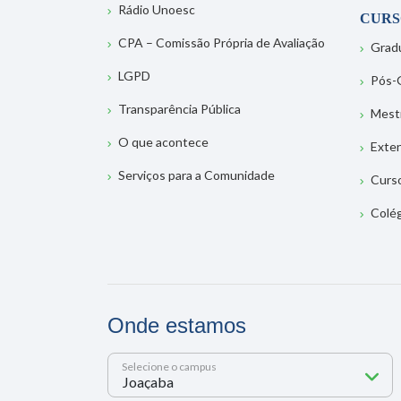
Rádio Unoesc
CURS
CPA – Comissão Própria de Avaliação
Grad
LGPD
Pós-
Transparência Pública
Mest
O que acontece
Exte
Serviços para a Comunidade
Curs
Colé
Onde estamos
Selecione o campus