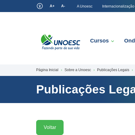
A+
A-
A Unoesc
Internacionalização
Cursos
Ond
Página Inicial
Sobre a Unoesc
Publicações Legais
Publicações Lega
Voltar