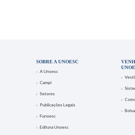
SOBRE A UNOESC
VENH
UNOE
A Unoesc
Vesti
Campi
Sist
Setores
Como
Publicações Legais
Bolsa
Funoesc
Editora Unoesc