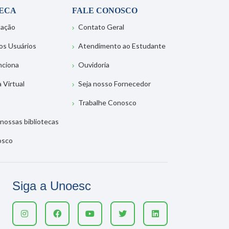
TECA
FALE CONOSCO
tação
Contato Geral
os Usuários
Atendimento ao Estudante
nciona
Ouvidoria
a Virtual
Seja nosso Fornecedor
Trabalhe Conosco
nossas bibliotecas
osco
Siga a Unoesc