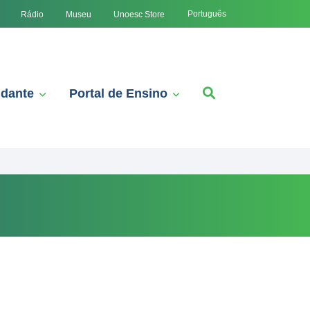
Português
Rádio
Museu
Unoesc Store
udante
Portal de Ensino