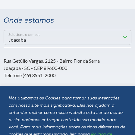
Onde estamos
Selecione o campus
Rua Getúlio Vargas, 2125 - Bairro Flor da Serra
Joaçaba - SC - CEP 89600-000
Telefone (49) 3551-2000
Siga a Unoesc
Nós utilizamos os Cookies para tornar suas interações
com nosso site mais significativa. Eles nos ajudam a
entender melhor como nosso website está sendo usado,
assim podemos entregar conteúdo sob medida para
você. Para mais informações sobre os tipos diferentes de
cookies que estamos usando, leia nossa
Política de