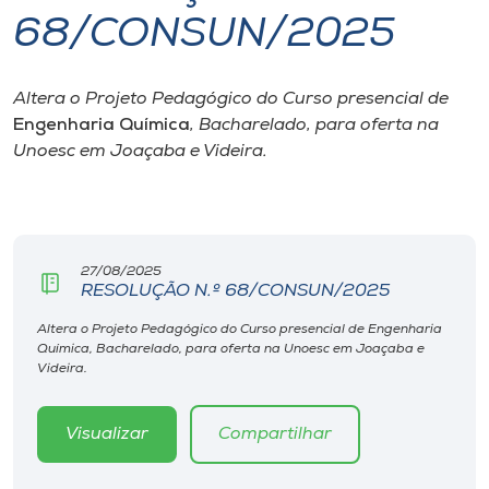
68/CONSUN/2025
I.nova
Altera o Projeto Pedagógico do Curso presencial de
Diplomados
Engenharia Química
, Bacharelado, para oferta na
Unoesc em Joaçaba e Videira.
Cultura
CPA
27/08/2025
RESOLUÇÃO N.º 68/CONSUN/2025
Biblioteca
Altera o Projeto Pedagógico do Curso presencial de Engenharia
Química, Bacharelado, para oferta na Unoesc em Joaçaba e
Editora
Videira.
Rádio
Visualizar
Compartilhar