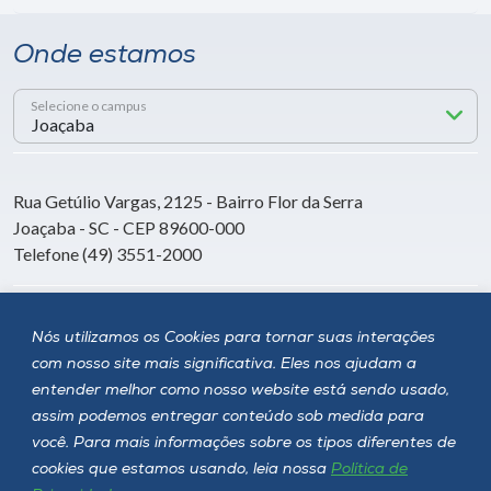
Onde estamos
Selecione o campus
Rua Getúlio Vargas, 2125 - Bairro Flor da Serra
Joaçaba - SC - CEP 89600-000
Telefone (49) 3551-2000
Siga a Unoesc
Nós utilizamos os Cookies para tornar suas interações
com nosso site mais significativa. Eles nos ajudam a
entender melhor como nosso website está sendo usado,
assim podemos entregar conteúdo sob medida para
você. Para mais informações sobre os tipos diferentes de
cookies que estamos usando, leia nossa
Política de