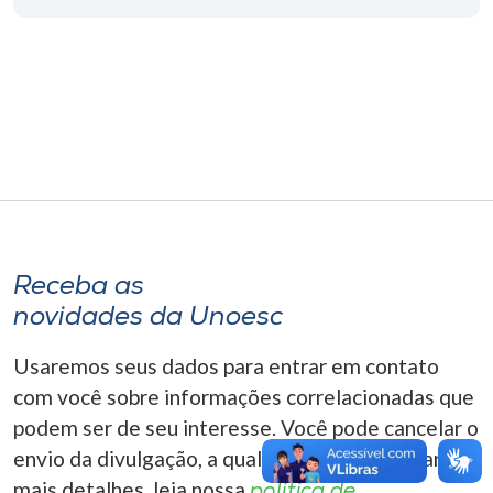
Museu
Unoesc
Store
Selecione
o idioma
Receba as
novidades da Unoesc
A+
A-
Usaremos seus dados para entrar em contato
com você sobre informações correlacionadas que
podem ser de seu interesse. Você pode cancelar o
envio da divulgação, a qualquer momento. Para
mais detalhes, leia nossa
política de