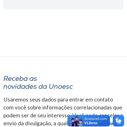
Museu
Unoesc
Store
Selecione
o idioma
Receba as
A+
novidades da Unoesc
A-
Usaremos seus dados para entrar em contato
com você sobre informações correlacionadas que
podem ser de seu interesse. Você pode cancelar o
envio da divulgação, a qualquer momento. Para