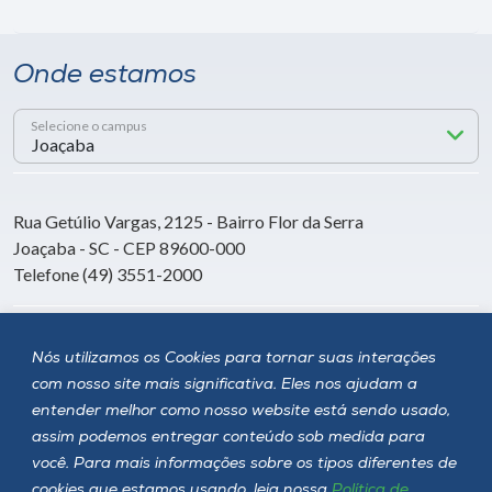
Onde estamos
Selecione o campus
Rua Getúlio Vargas, 2125 - Bairro Flor da Serra
Joaçaba - SC - CEP 89600-000
Telefone (49) 3551-2000
Siga a Unoesc
Nós utilizamos os Cookies para tornar suas interações
com nosso site mais significativa. Eles nos ajudam a
entender melhor como nosso website está sendo usado,
assim podemos entregar conteúdo sob medida para
você. Para mais informações sobre os tipos diferentes de
cookies que estamos usando, leia nossa
Política de