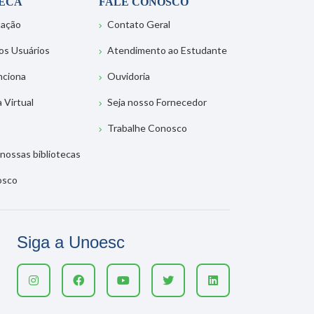
TECA
FALE CONOSCO
tação
Contato Geral
os Usuários
Atendimento ao Estudante
nciona
Ouvidoria
a Virtual
Seja nosso Fornecedor
Trabalhe Conosco
nossas bibliotecas
osco
Siga a Unoesc