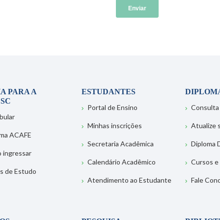
A PARA A
ESTUDANTES
DIPLOM
SC
Portal de Ensino
Consulta
bular
Minhas inscrições
Atualize
ema ACAFE
Secretaria Acadêmica
Diploma D
 ingressar
Calendário Acadêmico
Cursos e
s de Estudo
Atendimento ao Estudante
Fale Con