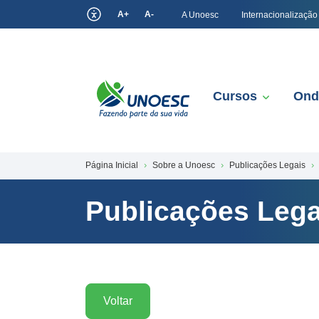
A+
A-
A Unoesc
Internacionalização
Cursos
Ond
Página Inicial
Sobre a Unoesc
Publicações Legais
Publicações Lega
Voltar