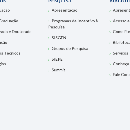
OS
PESQUISA
BIBLIO
uação
Apresentação
Apresen
Graduação
Programas de Incentivo à
Acesso a
Pesquisa
rado e Doutorado
Como Fu
SISGEN
nsão
Bibliotec
Grupos de Pesquisa
os Técnicos
Serviços
SIEPE
gios
Conheça 
Summit
Fale Con