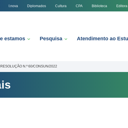
I.nova
Diplomados
Cultura
CPA
Biblioteca
Editora
e estamos
Pesquisa
Atendimento ao Est
RESOLUÇÃO N.º 60/CONSUN/2022
is