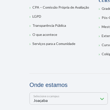
CURS
CPA – Comissão Própria de Avaliação
Grad
LGPD
Pós-
Transparência Pública
Mest
O que acontece
Exte
Serviços para a Comunidade
Curs
Colé
Onde estamos
Selecione o campus