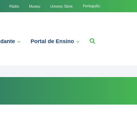
Português
Rádio
Museu
Unoesc Store
udante
Portal de Ensino