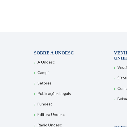
SOBRE A UNOESC
VENH
UNOE
A Unoesc
Vesti
Campi
Sist
Setores
Como
Publicações Legais
Bolsa
Funoesc
Editora Unoesc
Rádio Unoesc