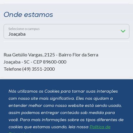
Onde estamos
Selecione o campus
Rua Getúlio Vargas, 2125 - Bairro Flor da Serra
Joaçaba - SC - CEP 89600-000
Telefone (49) 3551-2000
Siga a Unoesc
Nós utilizamos os Cookies para tornar suas interações
com nosso site mais significativa. Eles nos ajudam a
entender melhor como nosso website está sendo usado,
assim podemos entregar conteúdo sob medida para
você. Para mais informações sobre os tipos diferentes de
cookies que estamos usando, leia nossa
Política de