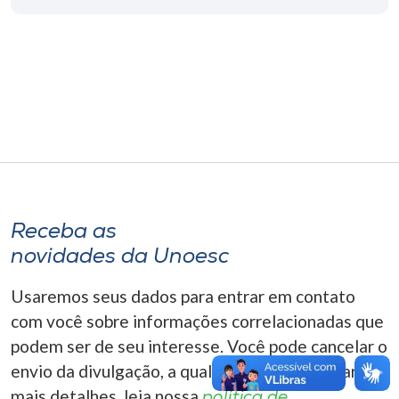
Museu
Unoesc
Store
Selecione
o idioma
Receba as
novidades da Unoesc
A+
A-
Usaremos seus dados para entrar em contato
com você sobre informações correlacionadas que
podem ser de seu interesse. Você pode cancelar o
envio da divulgação, a qualquer momento. Para
mais detalhes, leia nossa
política de