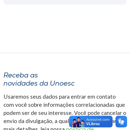
Museu
Unoesc
Store
Selecione
o idioma
Receba as
novidades da Unoesc
A+
A-
Usaremos seus dados para entrar em contato
com você sobre informações correlacionadas que
podem ser de seu interesse. Você pode cancelar o
envio da divulgação, a qualquer momento. Para
mais detalhes, leia nossa
política de