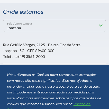
Onde estamos
Selecione o campus
Rua Getúlio Vargas, 2125 - Bairro Flor da Serra
Joaçaba - SC - CEP 89600-000
Telefone (49) 3551-2000
Siga a Unoesc
Nós utilizamos os Cookies para tornar suas interações
com nosso site mais significativa. Eles nos ajudam a
entender melhor como nosso website está sendo usado,
assim podemos entregar conteúdo sob medida para
você. Para mais informações sobre os tipos diferentes de
cookies que estamos usando, leia nossa
Política de