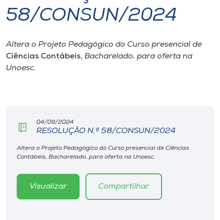
58/CONSUN/2024
I.nova
Altera o Projeto Pedagógico do Curso presencial de
Diplomados
Ciências Contábeis,
Bacharelado, para oferta na
Unoesc.
Cultura
CPA
04/09/2024
RESOLUÇÃO N.º 58/CONSUN/2024
Biblioteca
Altera o Projeto Pedagógico do Curso presencial de Ciências
Contábeis, Bacharelado, para oferta na Unoesc.
Editora
Visualizar
Compartilhar
Rádio