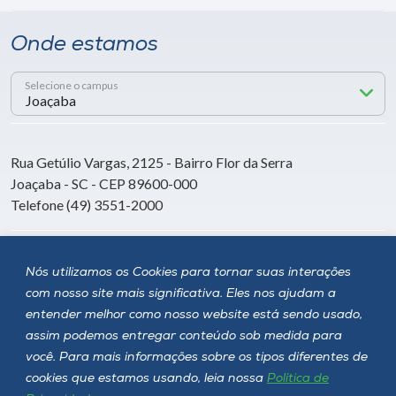
Onde estamos
Selecione o campus
Rua Getúlio Vargas, 2125 - Bairro Flor da Serra
Joaçaba - SC - CEP 89600-000
Telefone (49) 3551-2000
Siga a Unoesc
Nós utilizamos os Cookies para tornar suas interações
com nosso site mais significativa. Eles nos ajudam a
entender melhor como nosso website está sendo usado,
assim podemos entregar conteúdo sob medida para
você. Para mais informações sobre os tipos diferentes de
cookies que estamos usando, leia nossa
Política de