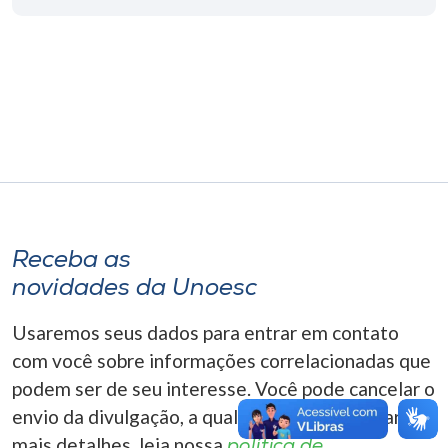
Museu
Unoesc
Store
Selecione
o idioma
Receba as
novidades da Unoesc
A+
A-
Usaremos seus dados para entrar em contato
com você sobre informações correlacionadas que
podem ser de seu interesse. Você pode cancelar o
envio da divulgação, a qualquer momento. Para
mais detalhes, leia nossa
política de