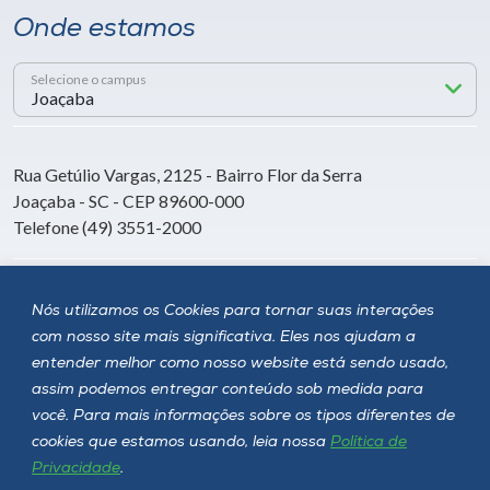
Onde estamos
Selecione o campus
Rua Getúlio Vargas, 2125 - Bairro Flor da Serra
Joaçaba - SC - CEP 89600-000
Telefone (49) 3551-2000
Siga a Unoesc
Nós utilizamos os Cookies para tornar suas interações
com nosso site mais significativa. Eles nos ajudam a
entender melhor como nosso website está sendo usado,
assim podemos entregar conteúdo sob medida para
você. Para mais informações sobre os tipos diferentes de
cookies que estamos usando, leia nossa
Política de
Privacidade
.