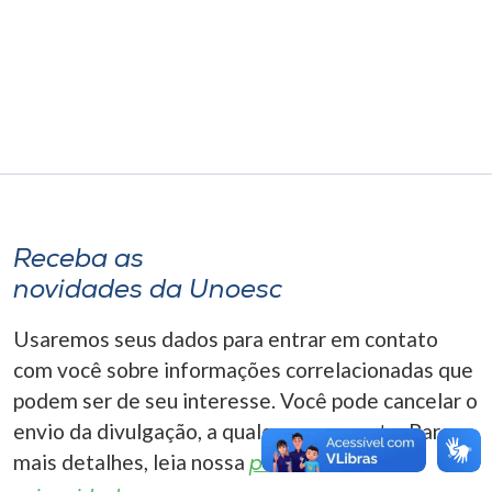
Museu
Unoesc
Store
Selecione
o idioma
Receba as
novidades da Unoesc
A+
Usaremos seus dados para entrar em contato
A-
com você sobre informações correlacionadas que
podem ser de seu interesse. Você pode cancelar o
envio da divulgação, a qualquer momento. Para
mais detalhes, leia nossa
política de