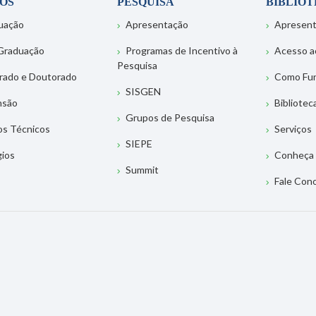
OS
PESQUISA
BIBLIO
uação
Apresentação
Apresen
Graduação
Programas de Incentivo à
Acesso a
Pesquisa
rado e Doutorado
Como Fu
SISGEN
nsão
Bibliotec
Grupos de Pesquisa
os Técnicos
Serviços
SIEPE
gios
Conheça 
Summit
Fale Con