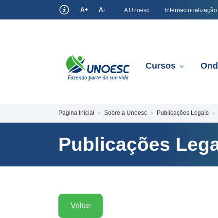
A+
A-
A Unoesc
Internacionalização
Cursos
Ond
Página Inicial
Sobre a Unoesc
Publicações Legais
Publicações Lega
Voltar