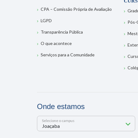
CURS
CPA – Comissão Própria de Avaliação
Grad
LGPD
Pós-
Transparência Pública
Mest
O que acontece
Exte
Serviços para a Comunidade
Curs
Colé
Onde estamos
Selecione o campus