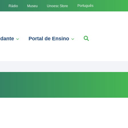
Português
Rádio
Museu
Unoesc Store
udante
Portal de Ensino