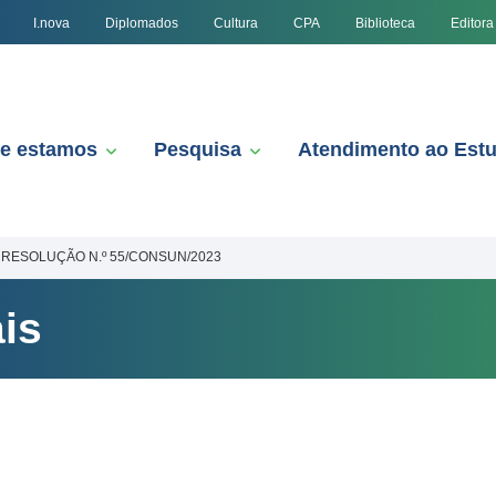
I.nova
Diplomados
Cultura
CPA
Biblioteca
Editora
e estamos
Pesquisa
Atendimento ao Est
RESOLUÇÃO N.º 55/CONSUN/2023
is