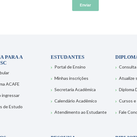
A PARA A
ESTUDANTES
DIPLOM
SC
Portal de Ensino
Consulta
bular
Minhas inscrições
Atualize
ema ACAFE
Secretaria Acadêmica
Diploma D
 ingressar
Calendário Acadêmico
Cursos e
s de Estudo
Atendimento ao Estudante
Fale Con