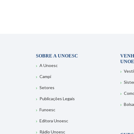
SOBRE A UNOESC
VENH
UNOE
A Unoesc
Vesti
Campi
Sist
Setores
Como
Publicações Legais
Bolsa
Funoesc
Editora Unoesc
Rádio Unoesc