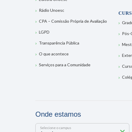
Rádio Unoesc
CURS
CPA – Comissão Própria de Avaliação
Grad
LGPD
Pós-
Transparência Pública
Mest
O que acontece
Exte
Serviços para a Comunidade
Curs
Colé
Onde estamos
Selecione o campus