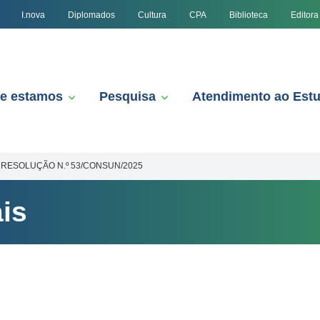
I.nova
Diplomados
Cultura
CPA
Biblioteca
Editora
e estamos
Pesquisa
Atendimento ao Est
RESOLUÇÃO N.º 53/CONSUN/2025
is