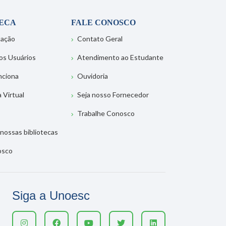
TECA
FALE CONOSCO
tação
Contato Geral
os Usuários
Atendimento ao Estudante
nciona
Ouvidoria
a Virtual
Seja nosso Fornecedor
Trabalhe Conosco
nossas bibliotecas
osco
Siga a Unoesc