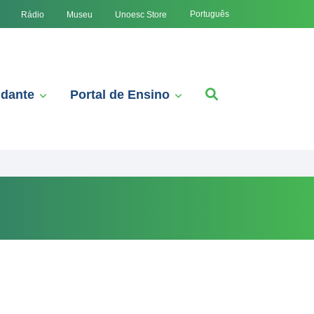
Português
Rádio
Museu
Unoesc Store
udante
Portal de Ensino