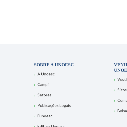
SOBRE A UNOESC
VENH
UNOE
A Unoesc
Vesti
Campi
Sist
Setores
Como
Publicações Legais
Bolsa
Funoesc
Editora Unoesc