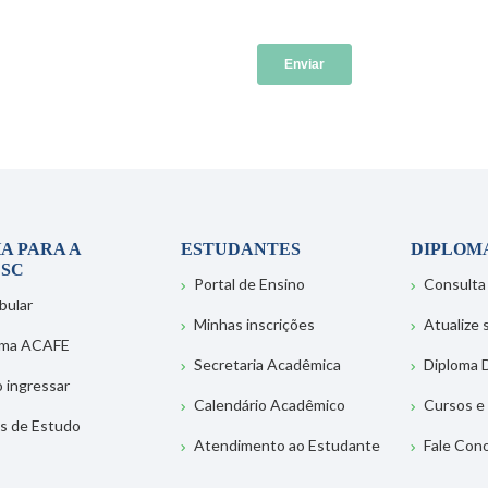
A PARA A
ESTUDANTES
DIPLOM
SC
Portal de Ensino
Consulta
bular
Minhas inscrições
Atualize
ema ACAFE
Secretaria Acadêmica
Diploma D
 ingressar
Calendário Acadêmico
Cursos e
s de Estudo
Atendimento ao Estudante
Fale Con