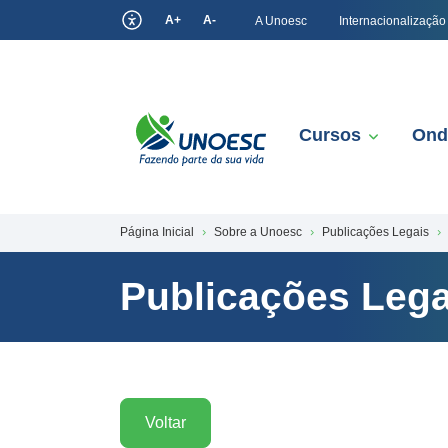
A+
A-
A Unoesc
Internacionalização
Cursos
Ond
Página Inicial
Sobre a Unoesc
Publicações Legais
Publicações Lega
Voltar