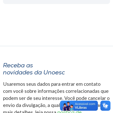
Museu
Unoesc
Store
Selecione
o idioma
Receba as
novidades da Unoesc
A+
A-
Usaremos seus dados para entrar em contato
com você sobre informações correlacionadas que
podem ser de seu interesse. Você pode cancelar o
envio da divulgação, a qualquer momento. Para
mais detalhes, leia nossa
política de