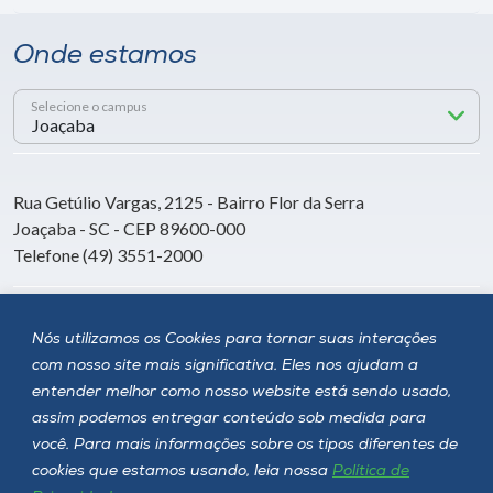
Onde estamos
Selecione o campus
Rua Getúlio Vargas, 2125 - Bairro Flor da Serra
Joaçaba - SC - CEP 89600-000
Telefone (49) 3551-2000
Siga a Unoesc
Nós utilizamos os Cookies para tornar suas interações
com nosso site mais significativa. Eles nos ajudam a
entender melhor como nosso website está sendo usado,
assim podemos entregar conteúdo sob medida para
você. Para mais informações sobre os tipos diferentes de
cookies que estamos usando, leia nossa
Política de