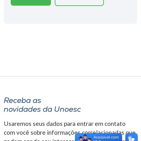
Museu
Unoesc
Store
Selecione
o idioma
A+
Receba as
A-
novidades da Unoesc
Usaremos seus dados para entrar em contato
com você sobre informações correlacionadas que