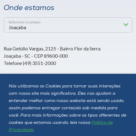
Onde estamos
Selecione o campus
Rua Getúlio Vargas, 2125 - Bairro Flor da Serra
Joaçaba - SC - CEP 89600-000
Telefone (49) 3551-2000
Siga a Unoesc
Nós utilizamos os Cookies para tornar suas interações
com nosso site mais significativa. Eles nos ajudam a
entender melhor como nosso website está sendo usado,
assim podemos entregar conteúdo sob medida para
você. Para mais informações sobre os tipos diferentes de
cookies que estamos usando, leia nossa
Política de
Privacidade
.