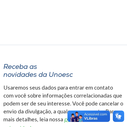
Museu
Unoesc
Store
Selecione
o idioma
Receba as
novidades da Unoesc
A+
Usaremos seus dados para entrar em contato
A-
com você sobre informações correlacionadas que
podem ser de seu interesse. Você pode cancelar o
envio da divulgação, a qualquer momento. Para
mais detalhes, leia nossa
política de