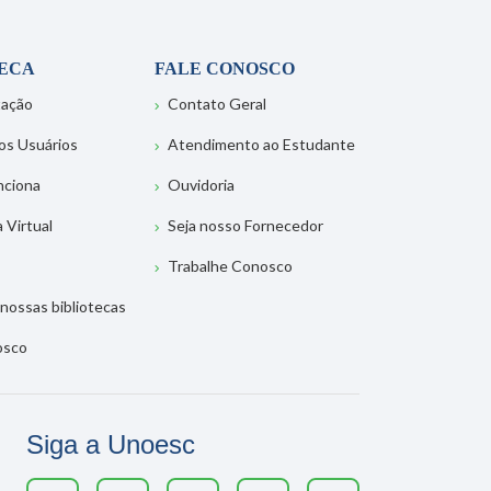
TECA
FALE CONOSCO
tação
Contato Geral
os Usuários
Atendimento ao Estudante
nciona
Ouvidoria
a Virtual
Seja nosso Fornecedor
Trabalhe Conosco
nossas bibliotecas
osco
Siga a Unoesc