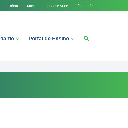
Português
Rádio
Museu
Unoesc Store
udante
Portal de Ensino