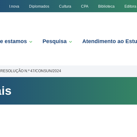
I.nova
Diplomados
Cultura
CPA
Biblioteca
Editora
e estamos
Pesquisa
Atendimento ao Est
RESOLUÇÃO N.º 47/CONSUN/2024
is