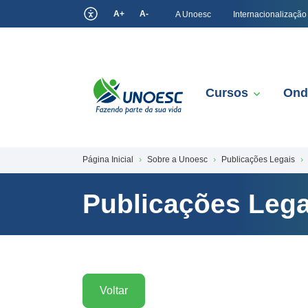
A+
A-
A Unoesc
Internacionalização
Cursos
Ond
Página Inicial
Sobre a Unoesc
Publicações Legais
Publicações Lega
Voltar