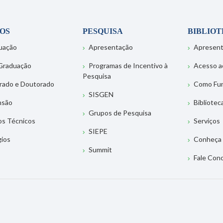
OS
PESQUISA
BIBLIO
uação
Apresentação
Apresen
Graduação
Programas de Incentivo à
Acesso a
Pesquisa
rado e Doutorado
Como Fu
SISGEN
nsão
Bibliotec
Grupos de Pesquisa
os Técnicos
Serviços
SIEPE
gios
Conheça 
Summit
Fale Con