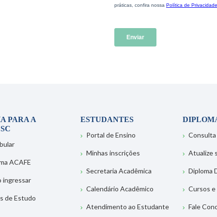
A PARA A
ESTUDANTES
DIPLOM
SC
Portal de Ensino
Consulta
bular
Minhas inscrições
Atualize
ema ACAFE
Secretaria Acadêmica
Diploma D
 ingressar
Calendário Acadêmico
Cursos e
s de Estudo
Atendimento ao Estudante
Fale Con