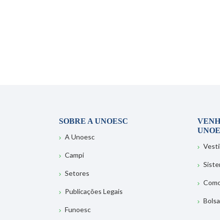
SOBRE A UNOESC
VENH
UNOE
A Unoesc
Vesti
Campi
Sist
Setores
Como
Publicações Legais
Bolsa
Funoesc