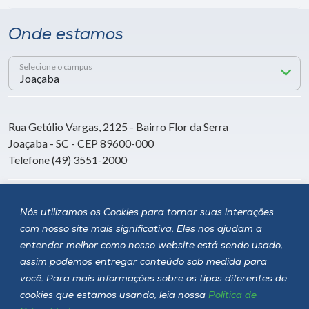
Onde estamos
Selecione o campus
Rua Getúlio Vargas, 2125 - Bairro Flor da Serra
Joaçaba - SC - CEP 89600-000
Telefone (49) 3551-2000
Siga a Unoesc
Nós utilizamos os Cookies para tornar suas interações
com nosso site mais significativa. Eles nos ajudam a
entender melhor como nosso website está sendo usado,
assim podemos entregar conteúdo sob medida para
você. Para mais informações sobre os tipos diferentes de
cookies que estamos usando, leia nossa
Política de