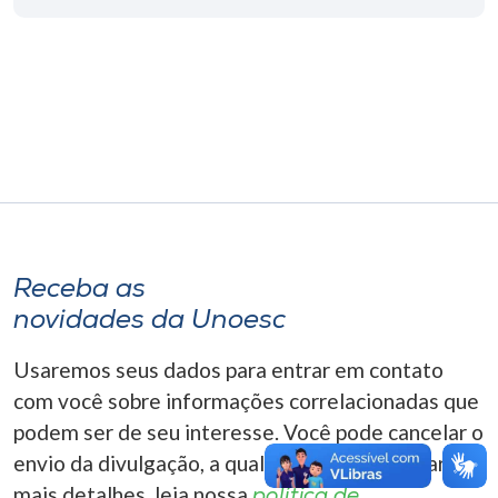
Museu
Unoesc
Store
Selecione
o idioma
Receba as
novidades da Unoesc
A+
A-
Usaremos seus dados para entrar em contato
com você sobre informações correlacionadas que
podem ser de seu interesse. Você pode cancelar o
envio da divulgação, a qualquer momento. Para
mais detalhes, leia nossa
política de