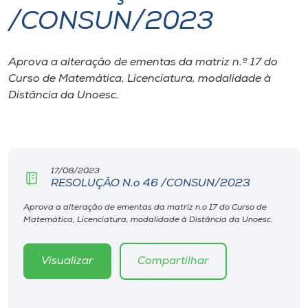
/CONSUN/2023
I.nova
Aprova a alteração de ementas da matriz n.º 17 do
Diplomados
Curso de Matemática, Licenciatura, modalidade à
Distância da Unoesc.
Cultura
CPA
17/08/2023
RESOLUÇÃO N.o 46 /CONSUN/2023
Biblioteca
Aprova a alteração de ementas da matriz n.o 17 do Curso de
Matemática, Licenciatura, modalidade à Distância da Unoesc.
Editora
Visualizar
Compartilhar
Rádio