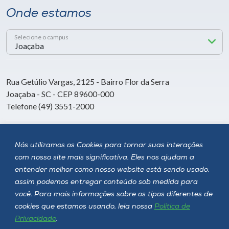
Onde estamos
Selecione o campus
Rua Getúlio Vargas, 2125 - Bairro Flor da Serra
Joaçaba - SC - CEP 89600-000
Telefone (49) 3551-2000
Siga a Unoesc
Nós utilizamos os Cookies para tornar suas interações
com nosso site mais significativa. Eles nos ajudam a
entender melhor como nosso website está sendo usado,
assim podemos entregar conteúdo sob medida para
você. Para mais informações sobre os tipos diferentes de
cookies que estamos usando, leia nossa
Política de
Privacidade
.