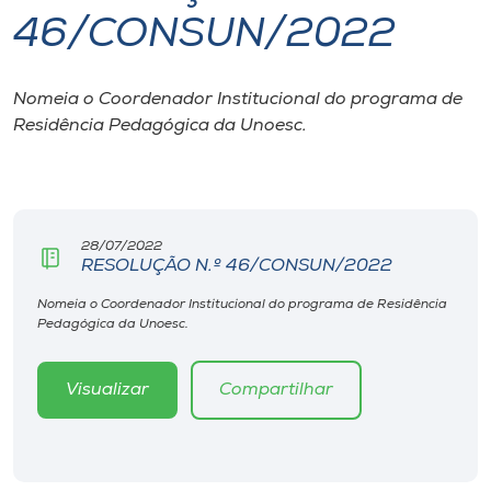
46/CONSUN/2022
I.nova
Nomeia o Coordenador Institucional do programa de
Diplomados
Residência Pedagógica da Unoesc.
Cultura
CPA
28/07/2022
RESOLUÇÃO N.º 46/CONSUN/2022
Biblioteca
Nomeia o Coordenador Institucional do programa de Residência
Pedagógica da Unoesc.
Editora
Visualizar
Compartilhar
Rádio