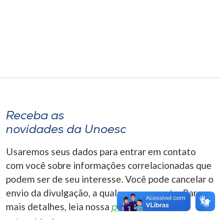
Museu
Unoesc
Store
Selecione
o idioma
Receba as
novidades da Unoesc
A+
Usaremos seus dados para entrar em contato
A-
com você sobre informações correlacionadas que
podem ser de seu interesse. Você pode cancelar o
envio da divulgação, a qualquer momento. Para
mais detalhes, leia nossa
política de