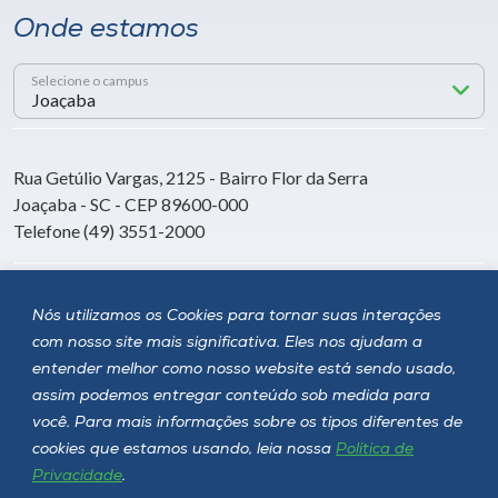
Onde estamos
Selecione o campus
Rua Getúlio Vargas, 2125 - Bairro Flor da Serra
Joaçaba - SC - CEP 89600-000
Telefone (49) 3551-2000
Siga a Unoesc
Nós utilizamos os Cookies para tornar suas interações
com nosso site mais significativa. Eles nos ajudam a
entender melhor como nosso website está sendo usado,
assim podemos entregar conteúdo sob medida para
você. Para mais informações sobre os tipos diferentes de
cookies que estamos usando, leia nossa
Política de
Privacidade
.