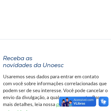
Museu
Unoesc
Store
Selecione
o idioma
Receba as
novidades da Unoesc
A+
Usaremos seus dados para entrar em contato
A-
com você sobre informações correlacionadas que
podem ser de seu interesse. Você pode cancelar o
envio da divulgação, a qualquer momento. Para
mais detalhes, leia nossa
política de