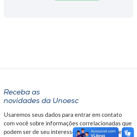
Museu
Unoesc
Store
Selecione
o idioma
A+
Receba as
A-
novidades da Unoesc
Usaremos seus dados para entrar em contato
com você sobre informações correlacionadas que
podem ser de seu interesse. Você pode cancelar o