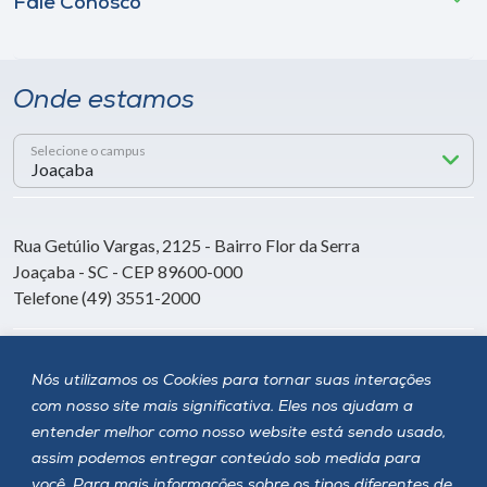
Fale Conosco
Onde estamos
Selecione o campus
Rua Getúlio Vargas, 2125 - Bairro Flor da Serra
Joaçaba - SC - CEP 89600-000
Telefone (49) 3551-2000
Siga a Unoesc
Nós utilizamos os Cookies para tornar suas interações
com nosso site mais significativa. Eles nos ajudam a
entender melhor como nosso website está sendo usado,
assim podemos entregar conteúdo sob medida para
você. Para mais informações sobre os tipos diferentes de