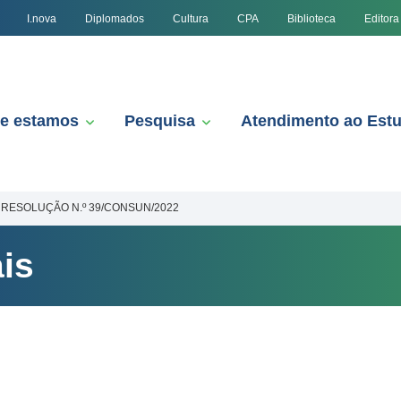
I.nova
Diplomados
Cultura
CPA
Biblioteca
Editora
e estamos
Pesquisa
Atendimento ao Est
RESOLUÇÃO N.º 39/CONSUN/2022
is