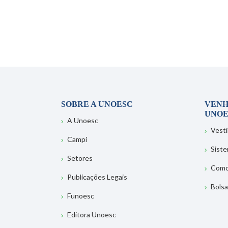
SOBRE A UNOESC
VENH
UNOE
A Unoesc
Vesti
Campi
Sist
Setores
Como
Publicações Legais
Bolsa
Funoesc
Editora Unoesc