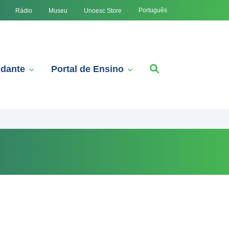
Português
Rádio
Museu
Unoesc Store
udante
Portal de Ensino