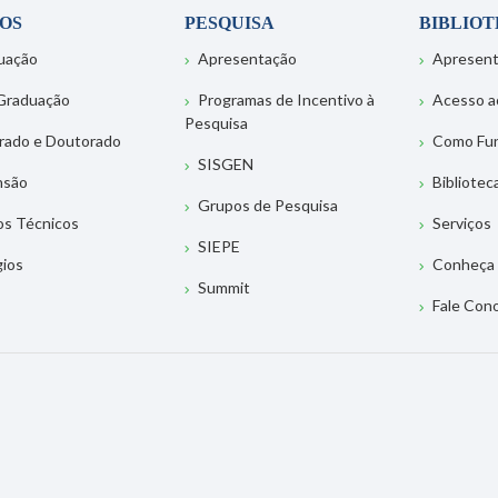
OS
PESQUISA
BIBLIO
uação
Apresentação
Apresen
Graduação
Programas de Incentivo à
Acesso a
Pesquisa
rado e Doutorado
Como Fu
SISGEN
nsão
Bibliotec
Grupos de Pesquisa
os Técnicos
Serviços
SIEPE
gios
Conheça 
Summit
Fale Con