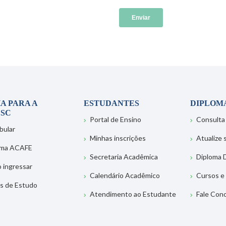
A PARA A
ESTUDANTES
DIPLOM
SC
Portal de Ensino
Consulta
bular
Minhas inscrições
Atualize
ema ACAFE
Secretaria Acadêmica
Diploma D
 ingressar
Calendário Acadêmico
Cursos e
s de Estudo
Atendimento ao Estudante
Fale Con