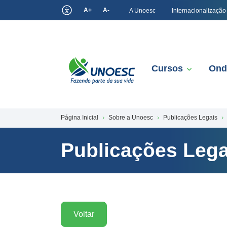
A+
A-
A Unoesc
Internacionalização
Cursos
Ond
Página Inicial
Sobre a Unoesc
Publicações Legais
Publicações Lega
Voltar