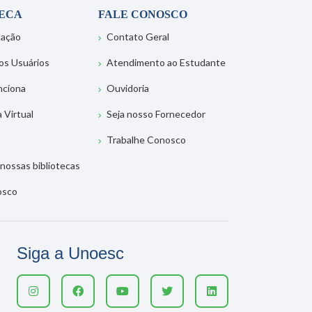
TECA
FALE CONOSCO
tação
Contato Geral
os Usuários
Atendimento ao Estudante
nciona
Ouvidoria
a Virtual
Seja nosso Fornecedor
Trabalhe Conosco
nossas bibliotecas
osco
Siga a Unoesc