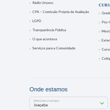
Rádio Unoesc
CURS
CPA – Comissão Própria de Avaliação
Grad
LGPD
Pós-
Transparência Pública
Mest
O que acontece
Exte
Serviços para a Comunidade
Curs
Colé
Onde estamos
Selecione o campus