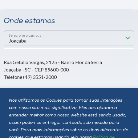
Onde estamos
Selecione o campus
Rua Getúlio Vargas, 2125 - Bairro Flor da Serra
Joaçaba - SC - CEP 89600-000
Telefone (49) 3551-2000
Siga a Unoesc
Nós utilizamos os Cookies para tornar suas interações
com nosso site mais significativa. Eles nos ajudam a
entender melhor como nosso website está sendo usado,
assim podemos entregar conteúdo sob medida para
você. Para mais informações sobre os tipos diferentes de
cookies que estamos usando, leia nossa
Política de