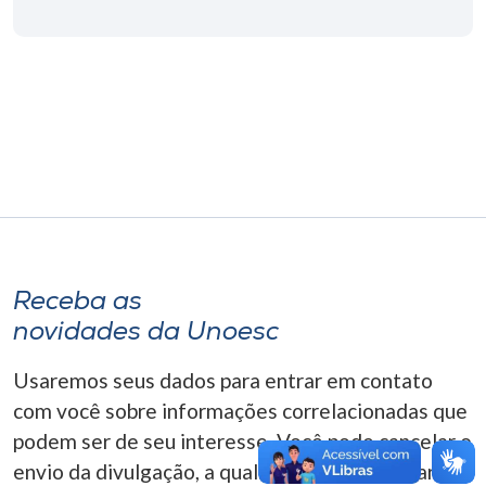
Museu
Unoesc
Store
Selecione
o idioma
Receba as
A+
novidades da Unoesc
A-
Usaremos seus dados para entrar em contato
com você sobre informações correlacionadas que
podem ser de seu interesse. Você pode cancelar o
envio da divulgação, a qualquer momento. Para