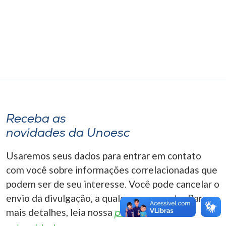
Museu
Unoesc
Store
Selecione
o idioma
Receba as
novidades da Unoesc
A+
Usaremos seus dados para entrar em contato
A-
com você sobre informações correlacionadas que
podem ser de seu interesse. Você pode cancelar o
envio da divulgação, a qualquer momento. Para
mais detalhes, leia nossa
política de