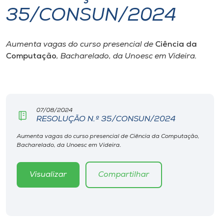
35/CONSUN/2024
I.nova
Aumenta vagas do curso presencial de
Ciência da
Diplomados
Computação
, Bacharelado, da Unoesc em Videira.
Cultura
CPA
07/08/2024
RESOLUÇÃO N.º 35/CONSUN/2024
Biblioteca
Aumenta vagas do curso presencial de Ciência da Computação,
Bacharelado, da Unoesc em Videira.
Editora
Visualizar
Compartilhar
Rádio