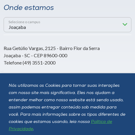
Onde estamos
Selecione o campus
Rua Getúlio Vargas, 2125 - Bairro Flor da Serra
Joaçaba - SC - CEP 89600-000
Telefone (49) 3551-2000
Siga a Unoesc
Nós utilizamos os Cookies para tornar suas interações
com nosso site mais significativa. Eles nos ajudam a
entender melhor como nosso website está sendo usado,
assim podemos entregar conteúdo sob medida para
você. Para mais informações sobre os tipos diferentes de
cookies que estamos usando, leia nossa
Política de
Privacidade
.