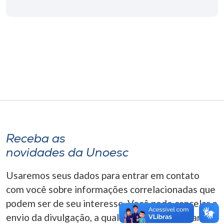
Museu
Unoesc
Store
Selecione
o idioma
Receba as
A+
novidades da Unoesc
A-
Usaremos seus dados para entrar em contato
com você sobre informações correlacionadas que
podem ser de seu interesse. Você pode cancelar o
envio da divulgação, a qualquer momento. Para