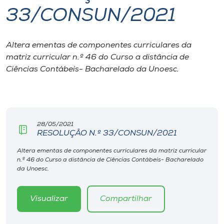
33/CONSUN/2021
I.nova
Altera ementas de componentes curriculares da
Diplomados
matriz curricular n.º 46 do Curso a distância de
Ciências Contábeis- Bacharelado da Unoesc.
Cultura
CPA
28/05/2021
RESOLUÇÃO N.º 33/CONSUN/2021
Biblioteca
Altera ementas de componentes curriculares da matriz curricular
n.º 46 do Curso a distância de Ciências Contábeis- Bacharelado
Editora
da Unoesc.
Rádio
Visualizar
Compartilhar