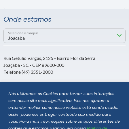
Onde estamos
Selecione o campus
Rua Getúlio Vargas, 2125 - Bairro Flor da Serra
Joaçaba - SC - CEP 89600-000
Telefone (49) 3551-2000
Siga a Unoesc
Nós utilizamos os Cookies para tornar suas interações
com nosso site mais significativa. Eles nos ajudam a
entender melhor como nosso website está sendo usado,
assim podemos entregar conteúdo sob medida para
você. Para mais informações sobre os tipos diferentes de
cookies que estamos usando, leia nossa
Política de