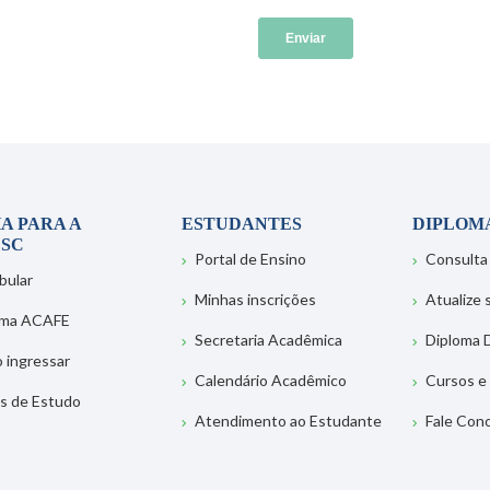
A PARA A
ESTUDANTES
DIPLOM
SC
Portal de Ensino
Consulta
bular
Minhas inscrições
Atualize
ema ACAFE
Secretaria Acadêmica
Diploma D
 ingressar
Calendário Acadêmico
Cursos e
s de Estudo
Atendimento ao Estudante
Fale Con