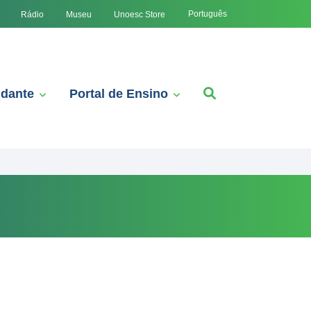
Português
Rádio
Museu
Unoesc Store
udante
Portal de Ensino