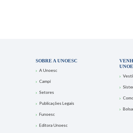
SOBRE A UNOESC
VENH
UNOE
A Unoesc
Vesti
Campi
Sist
Setores
Como
Publicações Legais
Bolsa
Funoesc
Editora Unoesc