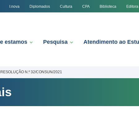
I.nova
Diplomados
Cultura
CPA
Biblioteca
Editora
e estamos
Pesquisa
Atendimento ao Est
RESOLUÇÃO N.º 32/CONSUN/2021
is