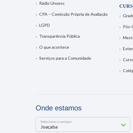
Rádio Unoesc
CURS
CPA – Comissão Própria de Avaliação
Grad
LGPD
Pós-
Transparência Pública
Mest
O que acontece
Exte
Serviços para a Comunidade
Curs
Colé
Onde estamos
Selecione o campus