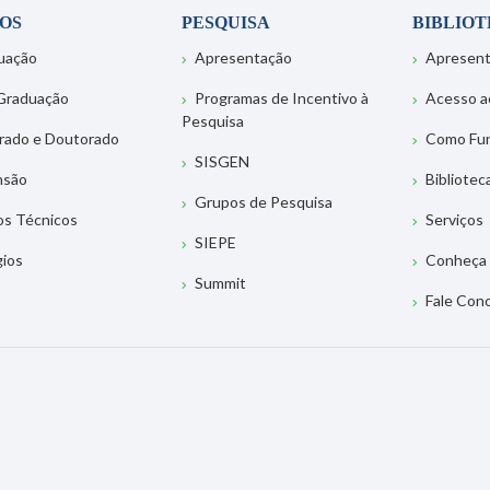
OS
PESQUISA
BIBLIO
uação
Apresentação
Apresen
Graduação
Programas de Incentivo à
Acesso a
Pesquisa
rado e Doutorado
Como Fu
SISGEN
nsão
Bibliotec
Grupos de Pesquisa
os Técnicos
Serviços
SIEPE
gios
Conheça 
Summit
Fale Con