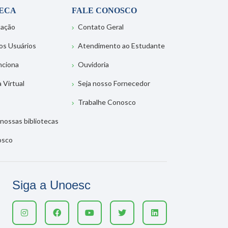
TECA
FALE CONOSCO
tação
Contato Geral
os Usuários
Atendimento ao Estudante
nciona
Ouvidoria
a Virtual
Seja nosso Fornecedor
Trabalhe Conosco
nossas bibliotecas
osco
Siga a Unoesc