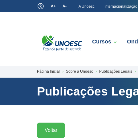
A+
A-
A Unoesc
Internacionalização
Cursos
Ond
Página Inicial
Sobre a Unoesc
Publicações Legais
Publicações Lega
Voltar