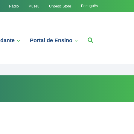
Português
Rádio
Museu
Unoesc Store
udante
Portal de Ensino