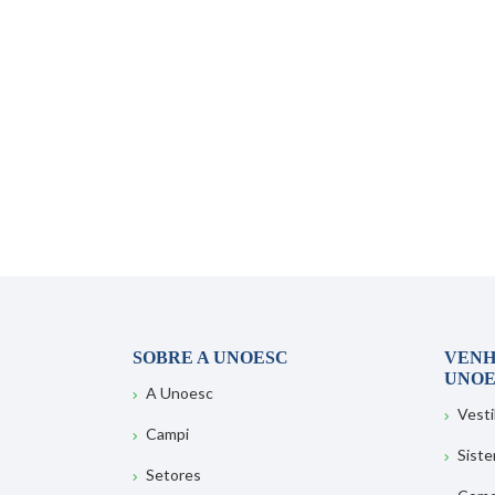
SOBRE A UNOESC
VENH
UNOE
A Unoesc
Vesti
Campi
Sist
Setores