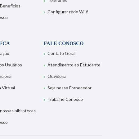
Telefones
 Benefícios
Configurar rede Wi-fi
osco
TECA
FALE CONOSCO
tação
Contato Geral
os Usuários
Atendimento ao Estudante
nciona
Ouvidoria
a Virtual
Seja nosso Fornecedor
Trabalhe Conosco
nossas bibliotecas
osco