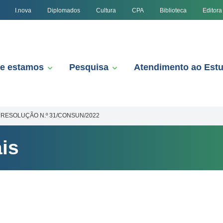
I.nova
Diplomados
Cultura
CPA
Biblioteca
Editora
e estamos
Pesquisa
Atendimento ao Est
RESOLUÇÃO N.º 31/CONSUN/2022
is