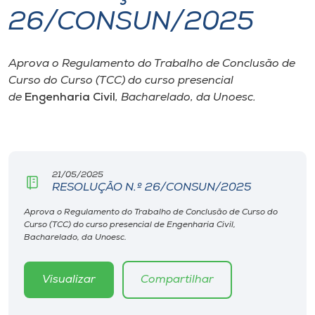
26/CONSUN/2025
I.nova
Aprova o Regulamento do Trabalho de Conclusão de
Diplomados
Curso do Curso (TCC) do curso presencial
de
Engenharia Civil
, Bacharelado, da Unoesc.
Cultura
CPA
21/05/2025
RESOLUÇÃO N.º 26/CONSUN/2025
Biblioteca
Aprova o Regulamento do Trabalho de Conclusão de Curso do
Curso (TCC) do curso presencial de Engenharia Civil,
Editora
Bacharelado, da Unoesc.
Rádio
Visualizar
Compartilhar