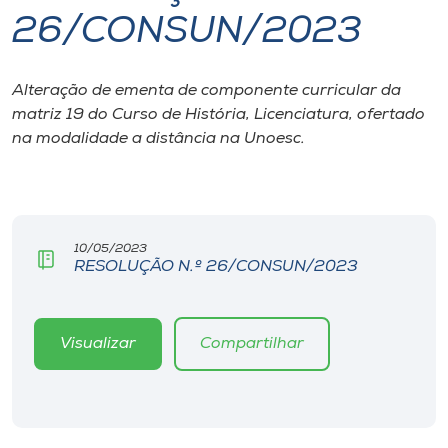
26/CONSUN/2023
I.nova
Alteração de ementa de componente curricular da
Diplomados
matriz 19 do Curso de História, Licenciatura, ofertado
na modalidade a distância na Unoesc.
Cultura
CPA
10/05/2023
RESOLUÇÃO N.º 26/CONSUN/2023
Biblioteca
Editora
Visualizar
Compartilhar
Rádio