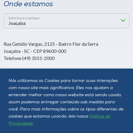
Onde estamos
Selecione o campus
Rua Getúlio Vargas, 2125 - Bairro Flor da Serra
Joaçaba - SC - CEP 89600-000
Telefone (49) 3551-2000
Siga a Unoesc
Nós utilizamos os Cookies para tornar suas interações
com nosso site mais significativa. Eles nos ajudam a
entender melhor como nosso website está sendo usado,
assim podemos entregar conteúdo sob medida para
você. Para mais informações sobre os tipos diferentes de
cookies que estamos usando, leia nossa
Política de
Privacidade
.