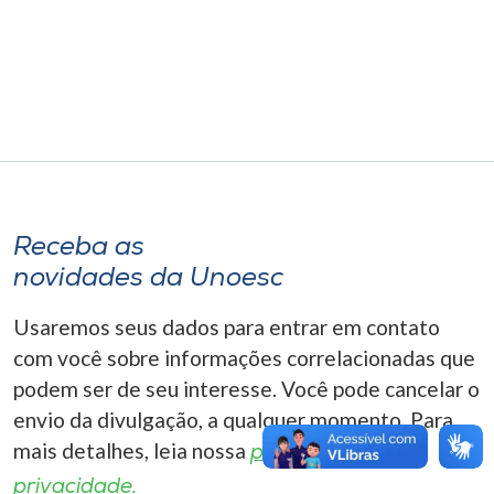
Museu
Unoesc
Store
Selecione
o idioma
Receba as
novidades da Unoesc
Usaremos seus dados para entrar em contato
A+
A-
com você sobre informações correlacionadas que
podem ser de seu interesse. Você pode cancelar o
envio da divulgação, a qualquer momento. Para
mais detalhes, leia nossa
política de
privacidade.