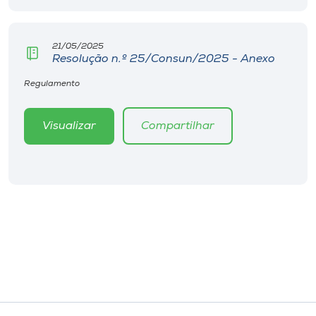
Museu
21/05/2025
Unoesc
Resolução n.º 25/Consun/2025 - Anexo
Store
Regulamento
Visualizar
Compartilhar
Selecione
o idioma
A+
A-