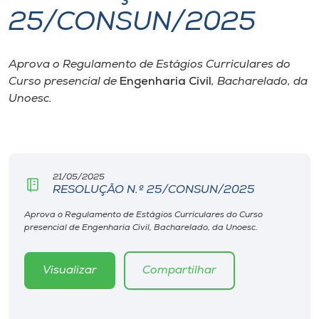
25/CONSUN/2025
I.nova
Aprova o Regulamento de Estágios Curriculares do
Diplomados
Curso presencial de
Engenharia Civil
, Bacharelado, da
Unoesc.
Cultura
CPA
21/05/2025
RESOLUÇÃO N.º 25/CONSUN/2025
Biblioteca
Aprova o Regulamento de Estágios Curriculares do Curso
presencial de Engenharia Civil, Bacharelado, da Unoesc.
Editora
Visualizar
Compartilhar
Rádio