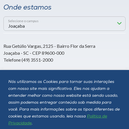
Onde estamos
Selecione o campus
Rua Getúlio Vargas, 2125 - Bairro Flor da Serra
Joaçaba - SC - CEP 89600-000
Telefone (49) 3551-2000
Siga a Unoesc
Nós utilizamos os Cookies para tornar suas interações
com nosso site mais significativa. Eles nos ajudam a
entender melhor como nosso website está sendo usado,
assim podemos entregar conteúdo sob medida para
você. Para mais informações sobre os tipos diferentes de
cookies que estamos usando, leia nossa
Política de
Privacidade
.