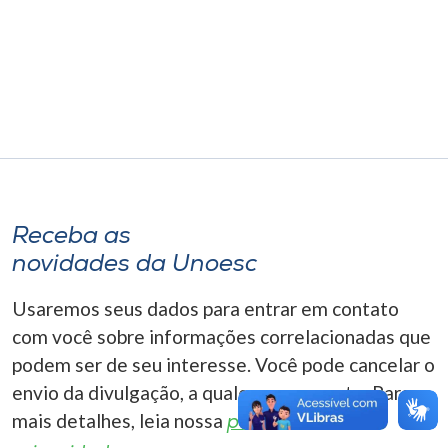
Museu
Unoesc
Store
Selecione
o idioma
Receba as
novidades da Unoesc
A+
Usaremos seus dados para entrar em contato
A-
com você sobre informações correlacionadas que
podem ser de seu interesse. Você pode cancelar o
envio da divulgação, a qualquer momento. Para
mais detalhes, leia nossa
política de