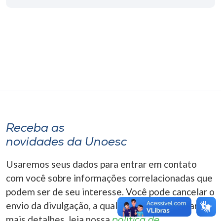
Museu
Unoesc
Store
Selecione
o idioma
Receba as
novidades da Unoesc
A+
A-
Usaremos seus dados para entrar em contato
com você sobre informações correlacionadas que
podem ser de seu interesse. Você pode cancelar o
envio da divulgação, a qualquer momento. Para
mais detalhes, leia nossa
política de