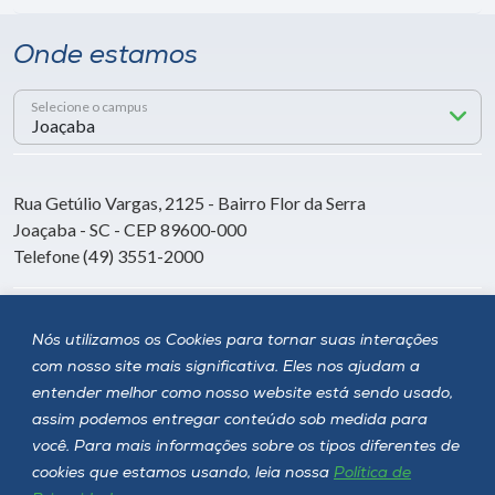
Onde estamos
Selecione o campus
Rua Getúlio Vargas, 2125 - Bairro Flor da Serra
Joaçaba - SC - CEP 89600-000
Telefone (49) 3551-2000
Siga a Unoesc
Nós utilizamos os Cookies para tornar suas interações
com nosso site mais significativa. Eles nos ajudam a
entender melhor como nosso website está sendo usado,
assim podemos entregar conteúdo sob medida para
você. Para mais informações sobre os tipos diferentes de
cookies que estamos usando, leia nossa
Política de