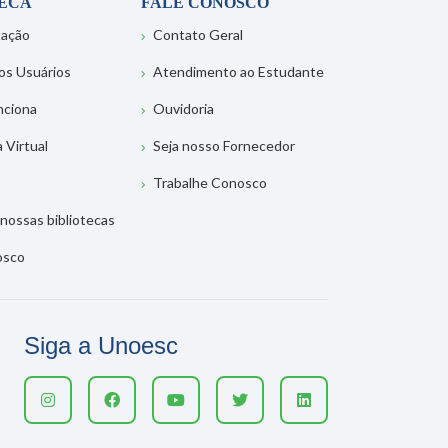
TECA
FALE CONOSCO
tação
Contato Geral
os Usuários
Atendimento ao Estudante
nciona
Ouvidoria
a Virtual
Seja nosso Fornecedor
Trabalhe Conosco
nossas bibliotecas
osco
Siga a Unoesc