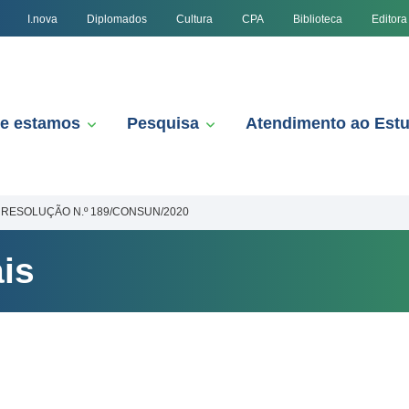
I.nova
Diplomados
Cultura
CPA
Biblioteca
Editora
e estamos
Pesquisa
Atendimento ao Est
RESOLUÇÃO N.º 189/CONSUN/2020
is