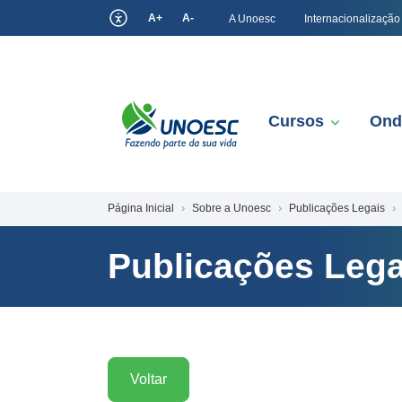
A+
A-
A Unoesc
Internacionalização
Cursos
Ond
Página Inicial
Sobre a Unoesc
Publicações Legais
Publicações Lega
Voltar