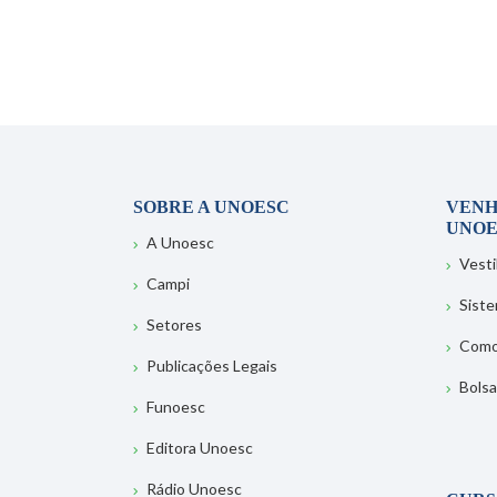
SOBRE A UNOESC
VENH
UNOE
A Unoesc
Vesti
Campi
Sist
Setores
Como
Publicações Legais
Bolsa
Funoesc
Editora Unoesc
Rádio Unoesc