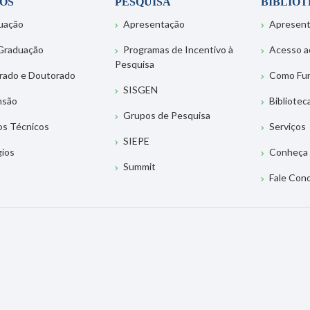
OS
PESQUISA
BIBLIO
uação
Apresentação
Apresen
Graduação
Programas de Incentivo à
Acesso a
Pesquisa
rado e Doutorado
Como Fu
SISGEN
nsão
Bibliotec
Grupos de Pesquisa
os Técnicos
Serviços
SIEPE
gios
Conheça 
Summit
Fale Con