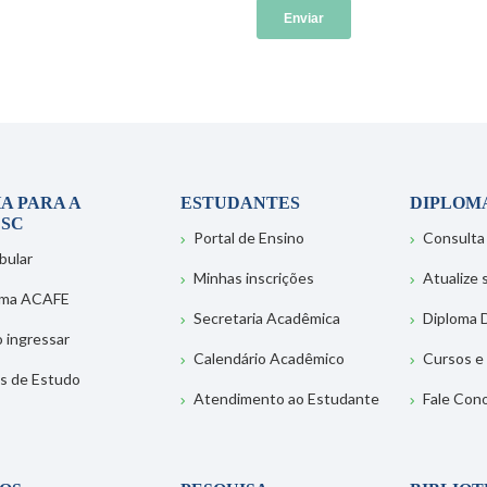
A PARA A
ESTUDANTES
DIPLOM
SC
Portal de Ensino
Consulta
bular
Minhas inscrições
Atualize
ema ACAFE
Secretaria Acadêmica
Diploma D
 ingressar
Calendário Acadêmico
Cursos e
s de Estudo
Atendimento ao Estudante
Fale Con