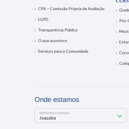
CURS
CPA – Comissão Própria de Avaliação
Grad
LGPD
Pós-
Transparência Pública
Mest
O que acontece
Exte
Serviços para a Comunidade
Curs
Colé
Onde estamos
Selecione o campus