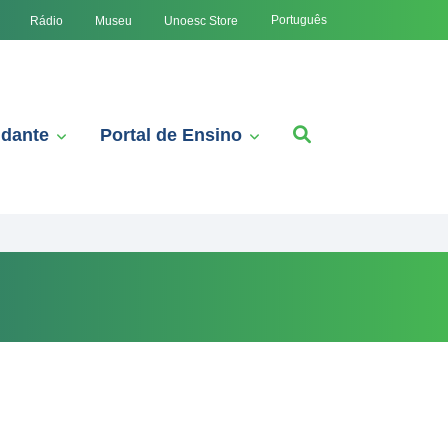
Português
Rádio
Museu
Unoesc Store
udante
Portal de Ensino