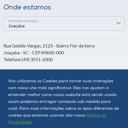
Onde estamos
Selecione o campus
Rua Getúlio Vargas, 2125 - Bairro Flor da Serra
Joaçaba - SC - CEP 89600-000
Telefone (49) 3551-2000
Siga a Unoesc
Nós utilizamos os Cookies para tornar suas interações
com nosso site mais significativa. Eles nos ajudam a
entender melhor como nosso website está sendo usado,
assim podemos entregar conteúdo sob medida para
você. Para mais informações sobre os tipos diferentes de
cookies que estamos usando, leia nossa
Política de
Privacidade
.