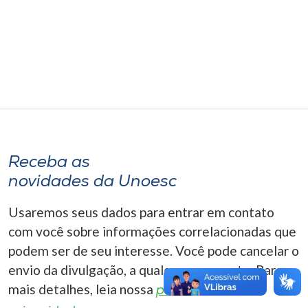
Museu
Unoesc
Store
Selecione
o idioma
Receba as
novidades da Unoesc
A+
Usaremos seus dados para entrar em contato
A-
com você sobre informações correlacionadas que
podem ser de seu interesse. Você pode cancelar o
envio da divulgação, a qualquer momento. Para
mais detalhes, leia nossa
política de