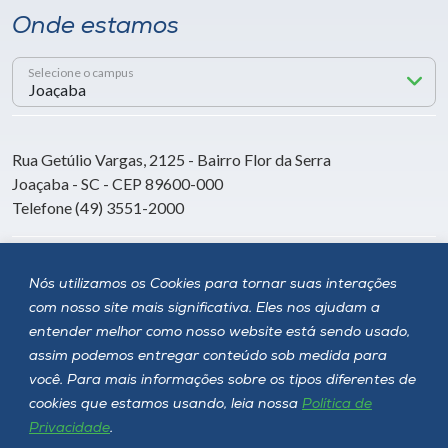
Onde estamos
Selecione o campus
Rua Getúlio Vargas, 2125 - Bairro Flor da Serra
Joaçaba - SC - CEP 89600-000
Telefone (49) 3551-2000
Siga a Unoesc
Nós utilizamos os Cookies para tornar suas interações
com nosso site mais significativa. Eles nos ajudam a
entender melhor como nosso website está sendo usado,
assim podemos entregar conteúdo sob medida para
você. Para mais informações sobre os tipos diferentes de
cookies que estamos usando, leia nossa
Política de
Privacidade
.