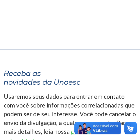
Museu
Unoesc
Store
Selecione
o idioma
Receba as
novidades da Unoesc
A+
Usaremos seus dados para entrar em contato
A-
com você sobre informações correlacionadas que
podem ser de seu interesse. Você pode cancelar o
envio da divulgação, a qualquer momento. Para
mais detalhes, leia nossa
política de