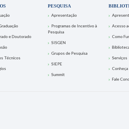
OS
PESQUISA
BIBLIO
uação
Apresentação
Apresen
Graduação
Programas de Incentivo à
Acesso a
Pesquisa
rado e Doutorado
Como Fu
SISGEN
nsão
Bibliotec
Grupos de Pesquisa
os Técnicos
Serviços
SIEPE
gios
Conheça 
Summit
Fale Con