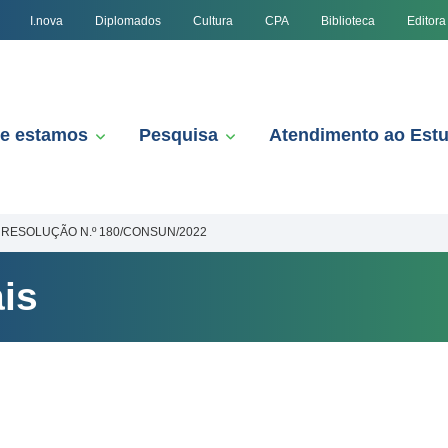
I.nova
Diplomados
Cultura
CPA
Biblioteca
Editora
e estamos
Pesquisa
Atendimento ao Est
RESOLUÇÃO N.º 180/CONSUN/2022
is