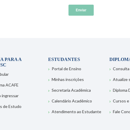
A PARA A
ESTUDANTES
DIPLOM
SC
Portal de Ensino
Consulta
bular
Minhas inscrições
Atualize
ema ACAFE
Secretaria Acadêmica
Diploma D
 ingressar
Calendário Acadêmico
Cursos e
s de Estudo
Atendimento ao Estudante
Fale Con