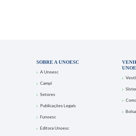
SOBRE A UNOESC
VENH
UNOE
A Unoesc
Vesti
Campi
Sist
Setores
Como
Publicações Legais
Bolsa
Funoesc
Editora Unoesc