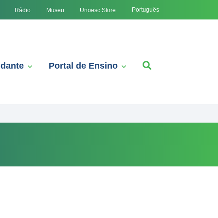
Português
Rádio
Museu
Unoesc Store
udante
Portal de Ensino