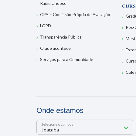
Rádio Unoesc
CURS
CPA – Comissão Própria de Avaliação
Grad
LGPD
Pós-
Transparência Pública
Mest
O que acontece
Exte
Serviços para a Comunidade
Curs
Colé
Onde estamos
Selecione o campus