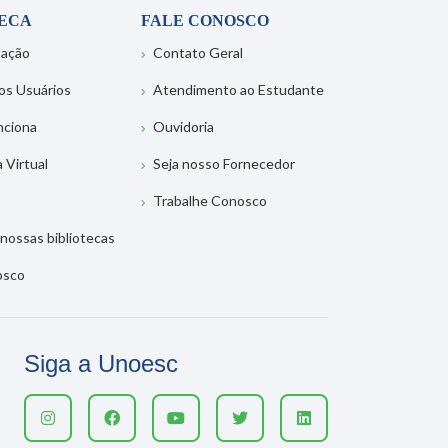
TECA
FALE CONOSCO
tação
Contato Geral
os Usuários
Atendimento ao Estudante
nciona
Ouvidoria
a Virtual
Seja nosso Fornecedor
Trabalhe Conosco
nossas bibliotecas
osco
Siga a Unoesc