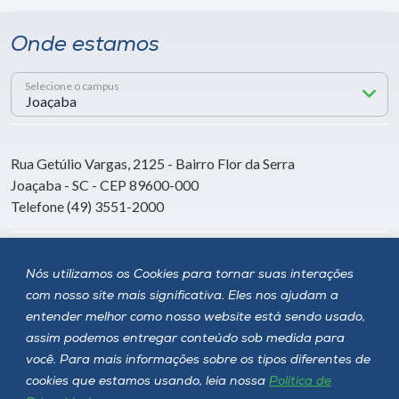
Onde estamos
Selecione o campus
Rua Getúlio Vargas, 2125 - Bairro Flor da Serra
Joaçaba - SC - CEP 89600-000
Telefone (49) 3551-2000
Siga a Unoesc
Nós utilizamos os Cookies para tornar suas interações
com nosso site mais significativa. Eles nos ajudam a
entender melhor como nosso website está sendo usado,
assim podemos entregar conteúdo sob medida para
você. Para mais informações sobre os tipos diferentes de
cookies que estamos usando, leia nossa
Política de