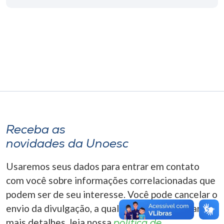
Museu
Unoesc
Store
Selecione
o idioma
Receba as
novidades da Unoesc
A+
A-
Usaremos seus dados para entrar em contato
com você sobre informações correlacionadas que
podem ser de seu interesse. Você pode cancelar o
envio da divulgação, a qualquer momento. Para
mais detalhes, leia nossa
política de