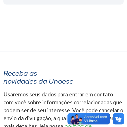
Museu
Unoesc
Store
Selecione
o idioma
Receba as
novidades da Unoesc
A+
A-
Usaremos seus dados para entrar em contato
com você sobre informações correlacionadas que
podem ser de seu interesse. Você pode cancelar o
envio da divulgação, a qualquer momento. Para
mais detalhes, leia nossa
política de