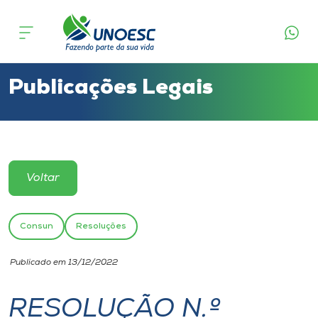
Cursos
Onde estamos
Publicações Legais
Pesquisa
Atendimento ao Estudante
Voltar
Portal de Ensino
Consun
Resoluções
A
Publicado em 13/12/2022
Unoesc
RESOLUÇÃO N.º
Internacionalização