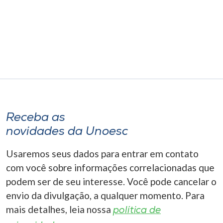
Museu
Unoesc
Store
Selecione
o idioma
Receba as
novidades da Unoesc
A+
Usaremos seus dados para entrar em contato
A-
com você sobre informações correlacionadas que
podem ser de seu interesse. Você pode cancelar o
envio da divulgação, a qualquer momento. Para
mais detalhes, leia nossa
política de