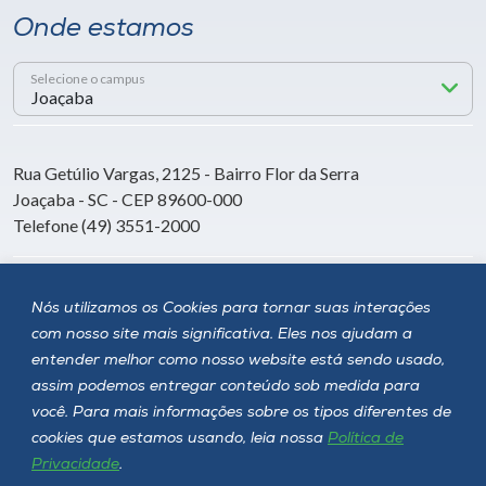
Onde estamos
Selecione o campus
Rua Getúlio Vargas, 2125 - Bairro Flor da Serra
Joaçaba - SC - CEP 89600-000
Telefone (49) 3551-2000
Siga a Unoesc
Nós utilizamos os Cookies para tornar suas interações
com nosso site mais significativa. Eles nos ajudam a
entender melhor como nosso website está sendo usado,
assim podemos entregar conteúdo sob medida para
você. Para mais informações sobre os tipos diferentes de
cookies que estamos usando, leia nossa
Política de
Privacidade
.