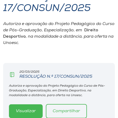
17/CONSUN/2025
I.nova
Autoriza e aprovação do Projeto Pedagógico do Curso
Diplomados
de Pós-Graduação, Especialização, em
Direito
Desportivo
, na modalidade a distância, para oferta na
Cultura
Unoesc.
CPA
20/03/2025
Biblioteca
RESOLUÇÃO N.º 17/CONSUN/2025
Autoriza e aprovação do Projeto Pedagógico do Curso de Pós-
Editora
Graduação, Especialização, em Direito Desportivo, na
modalidade a distância, para oferta na Unoesc.
Rádio
Visualizar
Compartilhar