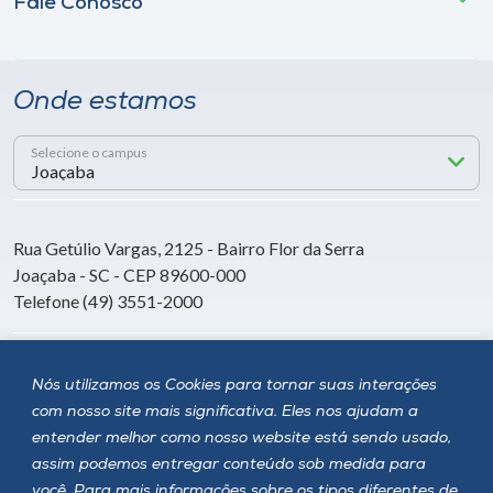
Fale Conosco
Onde estamos
Selecione o campus
Rua Getúlio Vargas, 2125 - Bairro Flor da Serra
Joaçaba - SC - CEP 89600-000
Telefone (49) 3551-2000
Siga a Unoesc
Nós utilizamos os Cookies para tornar suas interações
com nosso site mais significativa. Eles nos ajudam a
entender melhor como nosso website está sendo usado,
assim podemos entregar conteúdo sob medida para
você. Para mais informações sobre os tipos diferentes de