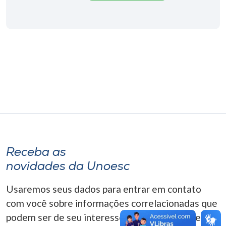
Museu
Unoesc
Store
Selecione
o idioma
A+
Receba as
A-
novidades da Unoesc
Usaremos seus dados para entrar em contato
com você sobre informações correlacionadas que
podem ser de seu interesse. Você pode cancelar o