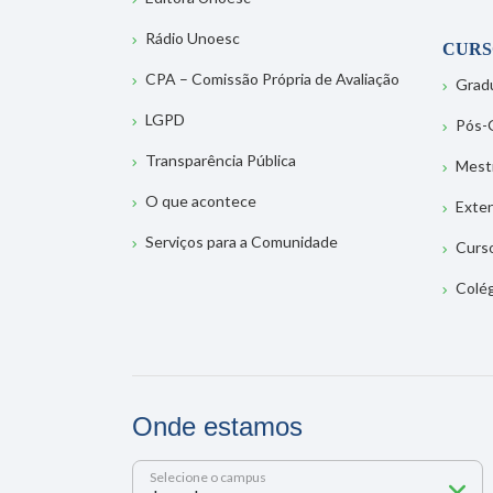
Rádio Unoesc
CURS
CPA – Comissão Própria de Avaliação
Grad
LGPD
Pós-
Transparência Pública
Mest
O que acontece
Exte
Serviços para a Comunidade
Curs
Colé
Onde estamos
Selecione o campus