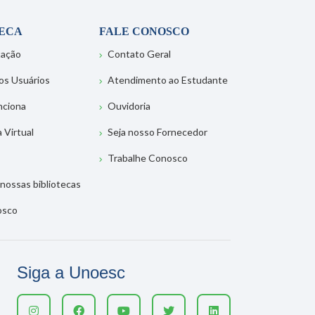
TECA
FALE CONOSCO
tação
Contato Geral
os Usuários
Atendimento ao Estudante
nciona
Ouvidoria
a Virtual
Seja nosso Fornecedor
Trabalhe Conosco
nossas bibliotecas
osco
Siga a Unoesc