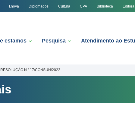
I.nova
Diplomados
Cultura
CPA
Biblioteca
Editora
e estamos
Pesquisa
Atendimento ao Est
RESOLUÇÃO N.º 17/CONSUN/2022
is