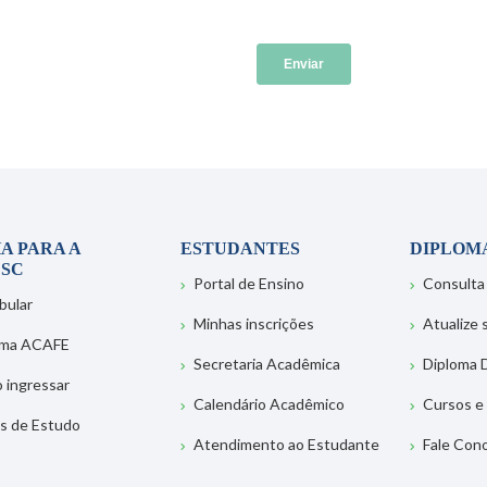
A PARA A
ESTUDANTES
DIPLOM
SC
Portal de Ensino
Consulta
bular
Minhas inscrições
Atualize
ema ACAFE
Secretaria Acadêmica
Diploma D
 ingressar
Calendário Acadêmico
Cursos e
s de Estudo
Atendimento ao Estudante
Fale Con