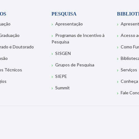
OS
PESQUISA
BIBLIO
uação
Apresentação
Apresen
Graduação
Programas de Incentivo à
Acesso a
Pesquisa
rado e Doutorado
Como Fu
SISGEN
nsão
Bibliotec
Grupos de Pesquisa
os Técnicos
Serviços
SIEPE
gios
Conheça 
Summit
Fale Con