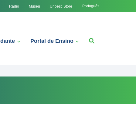
Português
Rádio
Museu
Unoesc Store
udante
Portal de Ensino