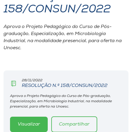
158/CONSUN/2022
I.nova
Aprova o Projeto Pedagógico do Curso de Pós-
Diplomados
graduação, Especialização, em Microbiologia
Industrial, na modalidade presencial, para oferta na
Cultura
Unoesc.
CPA
28/11/2022
Biblioteca
RESOLUÇÃO N.º 158/CONSUN/2022
Aprova o Projeto Pedagógico do Curso de Pós-graduação,
Editora
Especialização, em Microbiologia Industrial, na modalidade
presencial, para oferta na Unoesc.
Rádio
Visualizar
Compartilhar