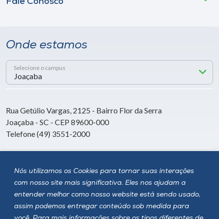
Fale Conosco
Onde estamos
Selecione o campus
Rua Getúlio Vargas, 2125 - Bairro Flor da Serra
Joaçaba - SC - CEP 89600-000
Telefone (49) 3551-2000
Siga a Unoesc
Nós utilizamos os Cookies para tornar suas interações
com nosso site mais significativa. Eles nos ajudam a
entender melhor como nosso website está sendo usado,
assim podemos entregar conteúdo sob medida para
você. Para mais informações sobre os tipos diferentes de