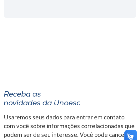
Museu
Unoesc
Store
Selecione
o idioma
A+
Receba as
A-
novidades da Unoesc
Usaremos seus dados para entrar em contato
com você sobre informações correlacionadas que
podem ser de seu interesse. Você pode cancelar o