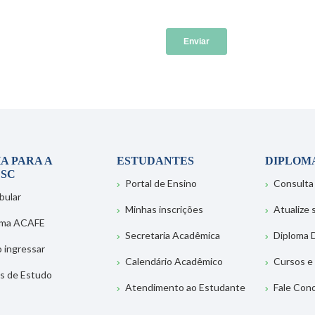
A PARA A
ESTUDANTES
DIPLOM
SC
Portal de Ensino
Consulta
bular
Minhas inscrições
Atualize
ema ACAFE
Secretaria Acadêmica
Diploma D
 ingressar
Calendário Acadêmico
Cursos e
s de Estudo
Atendimento ao Estudante
Fale Con