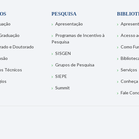
OS
PESQUISA
BIBLIO
uação
Apresentação
Apresen
Graduação
Programas de Incentivo à
Acesso a
Pesquisa
rado e Doutorado
Como Fu
SISGEN
nsão
Bibliotec
Grupos de Pesquisa
os Técnicos
Serviços
SIEPE
gios
Conheça 
Summit
Fale Con