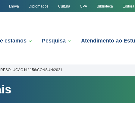
I.nova
Diplomados
Cultura
CPA
Biblioteca
Editora
e estamos
Pesquisa
Atendimento ao Est
RESOLUÇÃO N.º 156/CONSUN/2021
is