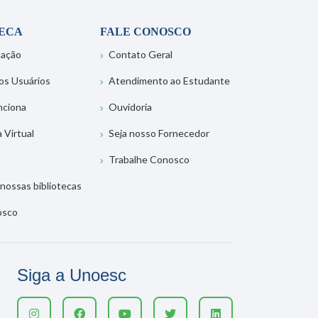
TECA
FALE CONOSCO
tação
Contato Geral
os Usuários
Atendimento ao Estudante
nciona
Ouvidoria
a Virtual
Seja nosso Fornecedor
Trabalhe Conosco
nossas bibliotecas
osco
Siga a Unoesc