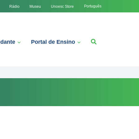
Português
Rádio
Museu
Unoesc Store
udante
Portal de Ensino