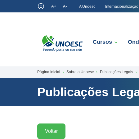
A+
A-
A Unoesc
Internacionalização
Cursos
Ond
Página Inicial
Sobre a Unoesc
Publicações Legais
Publicações Lega
Voltar