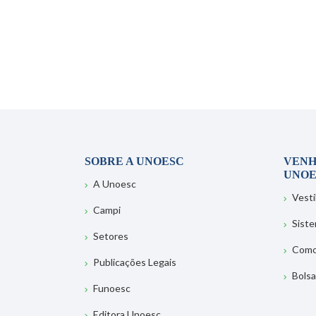
SOBRE A UNOESC
VENH
UNOE
A Unoesc
Vesti
Campi
Sist
Setores
Como
Publicações Legais
Bolsa
Funoesc
Editora Unoesc