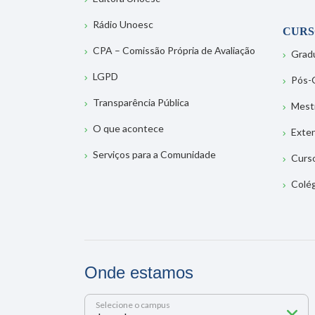
Rádio Unoesc
CURS
CPA – Comissão Própria de Avaliação
Grad
LGPD
Pós-
Transparência Pública
Mest
O que acontece
Exte
Serviços para a Comunidade
Curs
Colé
Onde estamos
Selecione o campus