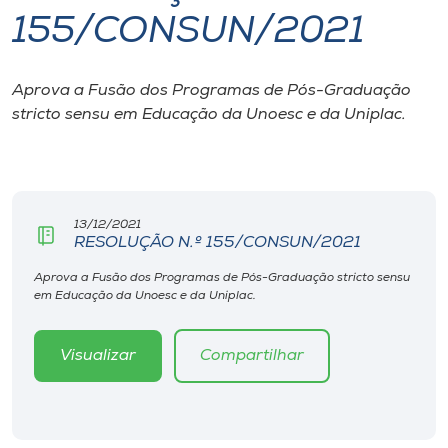
155/CONSUN/2021
I.nova
Aprova a Fusão dos Programas de Pós-Graduação
Diplomados
stricto sensu em Educação da Unoesc e da Uniplac.
Cultura
CPA
13/12/2021
RESOLUÇÃO N.º 155/CONSUN/2021
Biblioteca
Aprova a Fusão dos Programas de Pós-Graduação stricto sensu
em Educação da Unoesc e da Uniplac.
Editora
Visualizar
Compartilhar
Rádio