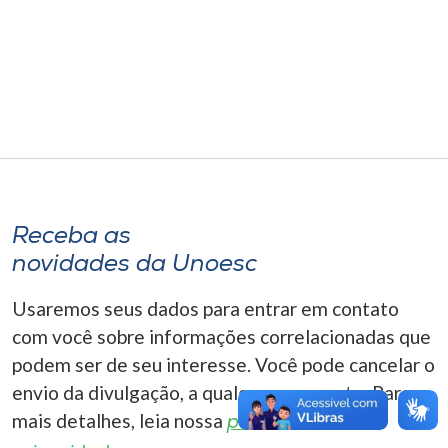
Museu
Unoesc
Store
Selecione
o idioma
Receba as
novidades da Unoesc
A+
Usaremos seus dados para entrar em contato
A-
com você sobre informações correlacionadas que
podem ser de seu interesse. Você pode cancelar o
envio da divulgação, a qualquer momento. Para
mais detalhes, leia nossa
política de