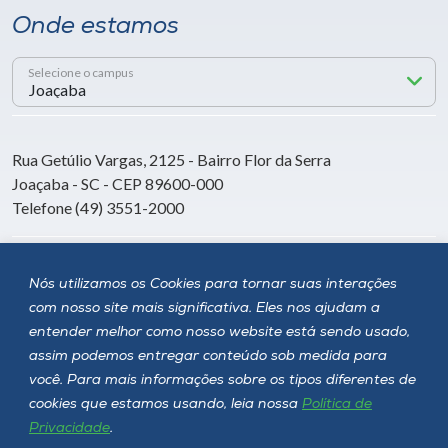
Onde estamos
Selecione o campus
Rua Getúlio Vargas, 2125 - Bairro Flor da Serra
Joaçaba - SC - CEP 89600-000
Telefone (49) 3551-2000
Siga a Unoesc
Nós utilizamos os Cookies para tornar suas interações
com nosso site mais significativa. Eles nos ajudam a
entender melhor como nosso website está sendo usado,
assim podemos entregar conteúdo sob medida para
você. Para mais informações sobre os tipos diferentes de
cookies que estamos usando, leia nossa
Política de
Privacidade
.