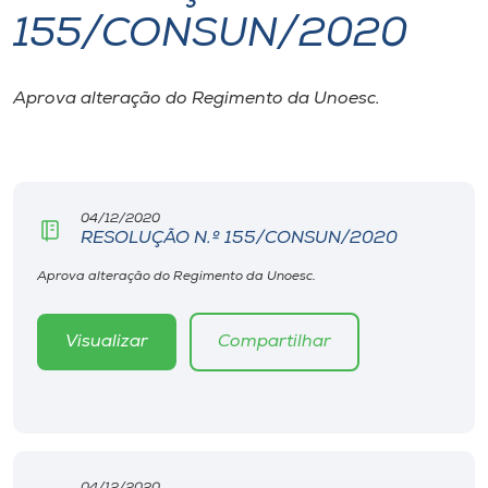
155/CONSUN/2020
I.nova
Aprova alteração do Regimento da Unoesc.
Diplomados
Cultura
04/12/2020
RESOLUÇÃO N.º 155/CONSUN/2020
CPA
Aprova alteração do Regimento da Unoesc.
Biblioteca
Visualizar
Compartilhar
Editora
Rádio
04/12/2020