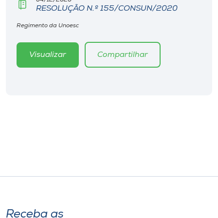
Museu
RESOLUÇÃO N.º 155/CONSUN/2020
Regimento da Unoesc
Unoesc
Store
Visualizar
Compartilhar
Selecione
o idioma
A+
A-
Receba as