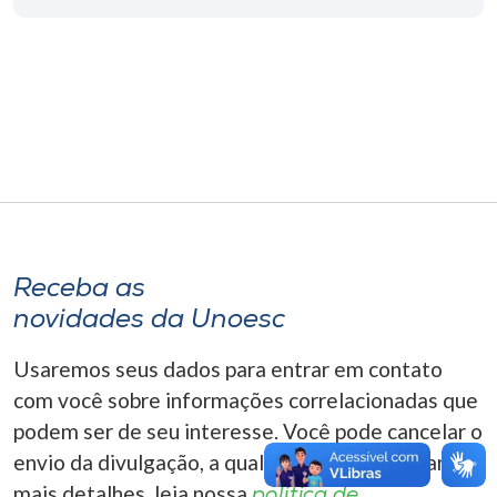
Museu
Unoesc
Store
Selecione
o idioma
Receba as
novidades da Unoesc
A+
A-
Usaremos seus dados para entrar em contato
com você sobre informações correlacionadas que
podem ser de seu interesse. Você pode cancelar o
envio da divulgação, a qualquer momento. Para
mais detalhes, leia nossa
política de