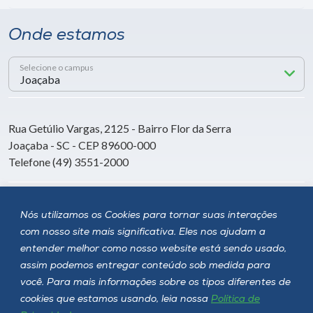
Onde estamos
Selecione o campus
Rua Getúlio Vargas, 2125 - Bairro Flor da Serra
Joaçaba - SC - CEP 89600-000
Telefone (49) 3551-2000
Siga a Unoesc
Nós utilizamos os Cookies para tornar suas interações
com nosso site mais significativa. Eles nos ajudam a
entender melhor como nosso website está sendo usado,
assim podemos entregar conteúdo sob medida para
você. Para mais informações sobre os tipos diferentes de
cookies que estamos usando, leia nossa
Política de