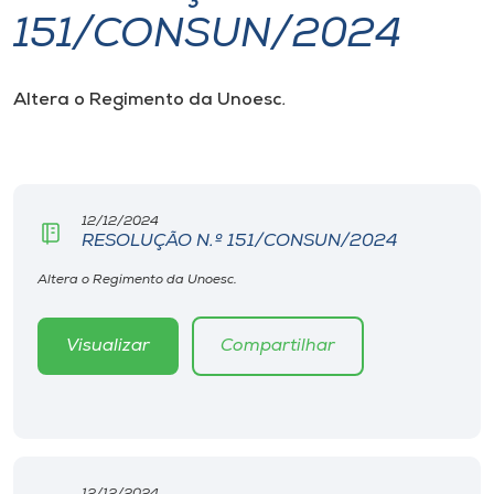
151/CONSUN/2024
I.nova
Altera o
Regimento da Unoesc
.
Diplomados
Cultura
12/12/2024
RESOLUÇÃO N.º 151/CONSUN/2024
CPA
Altera o Regimento da Unoesc.
Biblioteca
Visualizar
Compartilhar
Editora
Rádio
12/12/2024