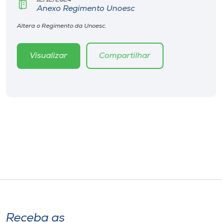
Museu
Anexo Regimento Unoesc
Altera o Regimento da Unoesc.
Unoesc
Store
Visualizar
Compartilhar
Selecione
o idioma
A+
A-
Receba as