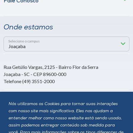
Fale Conosco
Onde estamos
Selecione o campus
Rua Getúlio Vargas, 2125 - Bairro Flor da Serra
Joaçaba - SC - CEP 89600-000
Telefone (49) 3551-2000
Siga a Unoesc
Nós utilizamos os Cookies para tornar suas interações
com nosso site mais significativa. Eles nos ajudam a
entender melhor como nosso website está sendo usado,
assim podemos entregar conteúdo sob medida para
você. Para mais informações sobre os tipos diferentes de