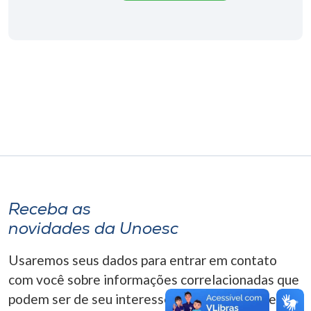
Museu
Unoesc
Store
Selecione
o idioma
A+
Receba as
A-
novidades da Unoesc
Usaremos seus dados para entrar em contato
com você sobre informações correlacionadas que
podem ser de seu interesse. Você pode cancelar o