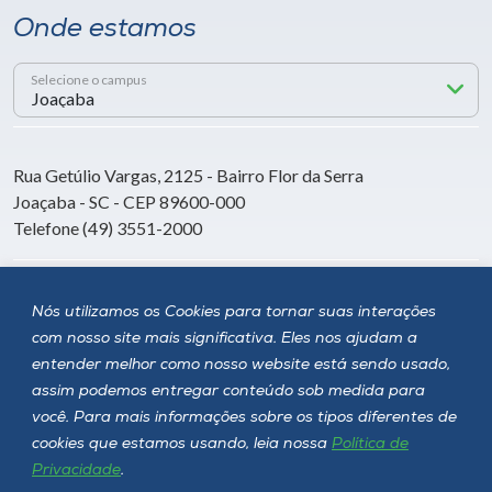
Onde estamos
Selecione o campus
Rua Getúlio Vargas, 2125 - Bairro Flor da Serra
Joaçaba - SC - CEP 89600-000
Telefone (49) 3551-2000
Siga a Unoesc
Nós utilizamos os Cookies para tornar suas interações
com nosso site mais significativa. Eles nos ajudam a
entender melhor como nosso website está sendo usado,
assim podemos entregar conteúdo sob medida para
você. Para mais informações sobre os tipos diferentes de
cookies que estamos usando, leia nossa
Política de
Privacidade
.