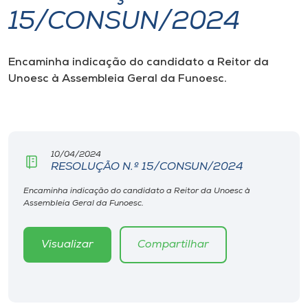
15/CONSUN/2024
I.nova
Encaminha indicação do candidato a Reitor da
Diplomados
Unoesc à Assembleia Geral da Funoesc
.
Cultura
CPA
10/04/2024
RESOLUÇÃO N.º 15/CONSUN/2024
Biblioteca
Encaminha indicação do candidato a Reitor da Unoesc à
Assembleia Geral da Funoesc.
Editora
Visualizar
Compartilhar
Rádio