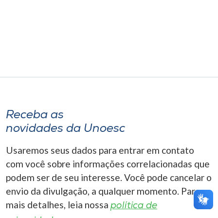
Museu
Unoesc
Store
Selecione
o idioma
Receba as
novidades da Unoesc
A+
Usaremos seus dados para entrar em contato
A-
com você sobre informações correlacionadas que
podem ser de seu interesse. Você pode cancelar o
envio da divulgação, a qualquer momento. Para
mais detalhes, leia nossa
política de