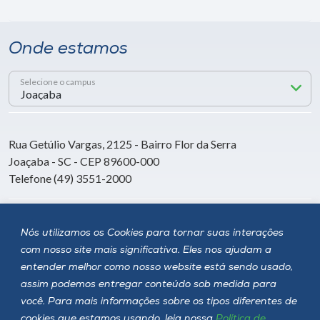
Onde estamos
Selecione o campus
Rua Getúlio Vargas, 2125 - Bairro Flor da Serra
Joaçaba - SC - CEP 89600-000
Telefone (49) 3551-2000
Siga a Unoesc
Nós utilizamos os Cookies para tornar suas interações
com nosso site mais significativa. Eles nos ajudam a
entender melhor como nosso website está sendo usado,
assim podemos entregar conteúdo sob medida para
você. Para mais informações sobre os tipos diferentes de
cookies que estamos usando, leia nossa
Política de