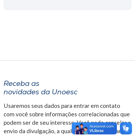
Museu
Unoesc
Store
Selecione
o idioma
Receba as
A+
novidades da Unoesc
A-
Usaremos seus dados para entrar em contato
com você sobre informações correlacionadas que
podem ser de seu interesse. Você pode cancelar o
envio da divulgação, a qualquer momento. Para